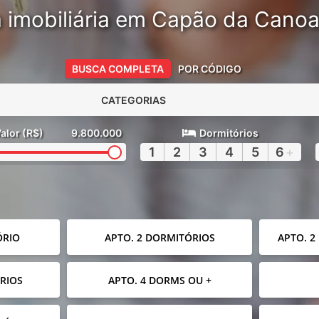
 imobiliária em Capão da Cano
BUSCA COMPLETA
POR CÓDIGO
CATEGORIAS
alor (R$)
9.800.000
Dormitórios
1
2
3
4
5
6
+
ÓRIO
APTO. 2 DORMITÓRIOS
APTO. 2
RIOS
APTO. 4 DORMS OU +