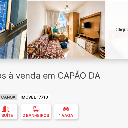
Cliqu
ios à venda em CAPÃO DA
A CANOA
IMÓVEL 17710
1 SUÍTE
2 BANHEIROS
1 VAGA