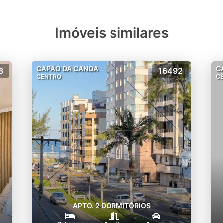
Imóveis similares
CAPÃO DA CANOA
C
8
16492
CENTRO
C
APTO. 2 DORMITÓRIOS