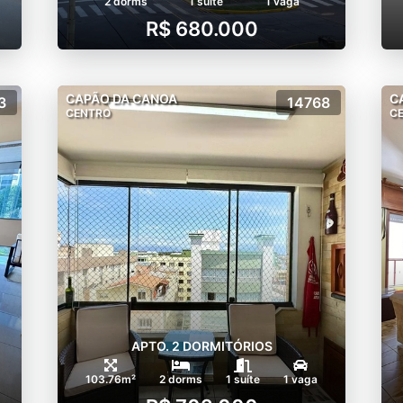
2 dorms
1 suíte
1 vaga
R$ 680.000
CAPÃO DA CANOA
C
3
14768
CENTRO
C
APTO. 2 DORMITÓRIOS
103.76m²
2 dorms
1 suíte
1 vaga