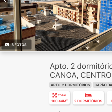
8 FOTOS
Apto. 2 dormitór
CANOA, CENTRO
APTO. 2 DORMITÓRIOS
CAPÃO D
TOTAL
100.44M²
2 DORMITÓRIOS