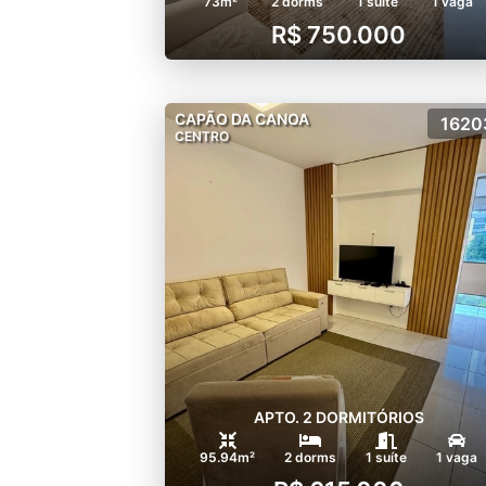
73m²
2 dorms
1 suíte
1 vaga
R$ 750.000
CAPÃO DA CANOA
1620
CENTRO
APTO. 2 DORMITÓRIOS
95.94m²
2 dorms
1 suíte
1 vaga