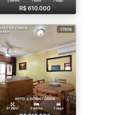
2 dorms
1 suíte
1 vaga
R$ 610.000
APÃO DA CANOA
17616
ENTRO
APTO. 2 DORMITÓRIOS
81.99m²
2 dorms
1 vaga