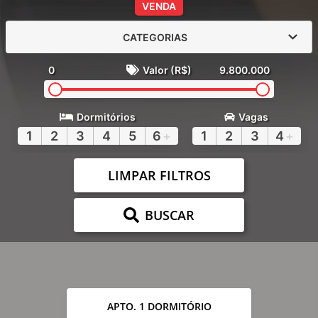
VENDA
CATEGORIAS
0
Valor (R$)
9.800.000
Dormitórios
Vagas
1
2
3
4
5
6
+
1
2
3
4
+
LIMPAR FILTROS
BUSCAR
APTO. 1 DORMITÓRIO