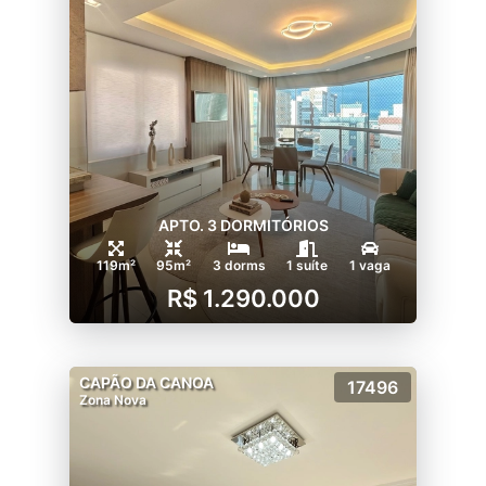
APTO. 3 DORMITÓRIOS
119m²
95m²
3 dorms
1 suíte
1 vaga
R$ 1.290.000
CAPÃO DA CANOA
17496
Zona Nova