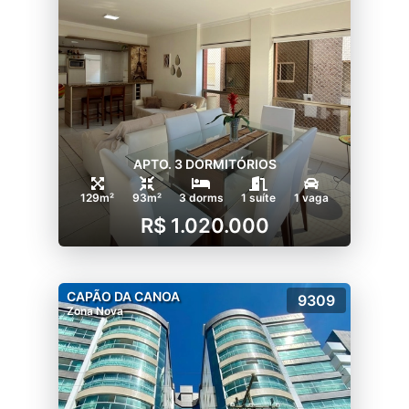
APTO. 3 DORMITÓRIOS
129m²
93m²
3 dorms
1 suíte
1 vaga
R$ 1.020.000
CAPÃO DA CANOA
9309
Zona Nova