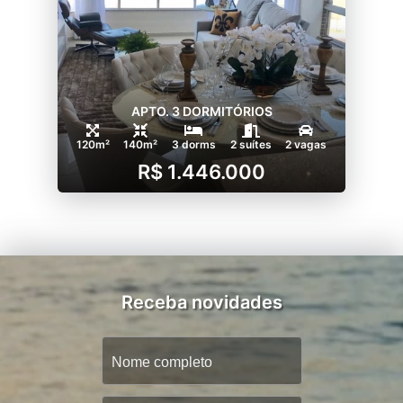
APTO. 3 DORMITÓRIOS
120m²
140m²
3 dorms
2 suítes
2 vagas
R$ 1.446.000
Receba novidades