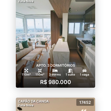
Zona Nova
APTO. 3 DORMITÓRIOS
110m²
110m²
3 dorms
1 suíte
1 vaga
R$ 980.000
CAPÃO DA CANOA
17452
Zona Nova