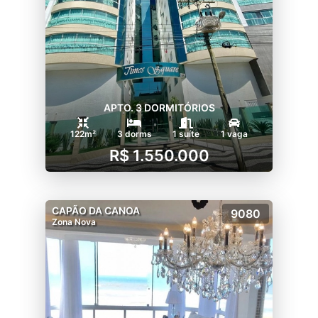
APTO. 3 DORMITÓRIOS
122m²
3 dorms
1 suíte
1 vaga
R$ 1.550.000
CAPÃO DA CANOA
9080
Zona Nova