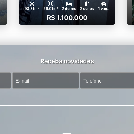
98.31m²
59.01m²
2 dorms
2 suítes
1 vaga
R$ 1.100.000
Receba novidades