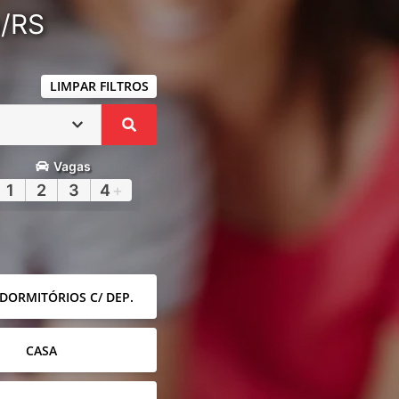
a/RS
LIMPAR FILTROS
Vagas
1
2
3
4
+
 DORMITÓRIOS C/ DEP.
CASA