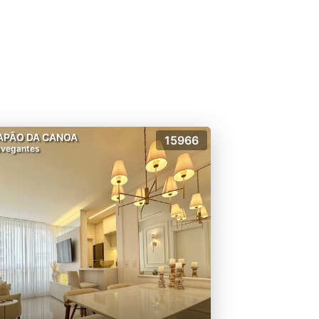
APÃO DA CANOA
15966
vegantes