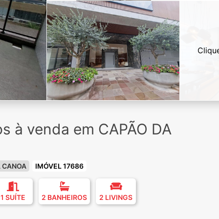
Cliqu
ios à venda em CAPÃO DA
A CANOA
IMÓVEL 17686
1 SUÍTE
2 BANHEIROS
2 LIVINGS