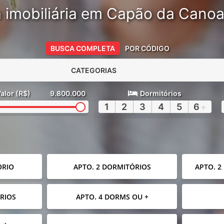
 imobiliária em Capão da Cano
BUSCA COMPLETA
POR CÓDIGO
CATEGORIAS
alor (R$)
9.800.000
Dormitórios
1
2
3
4
5
6
+
ÓRIO
APTO. 2 DORMITÓRIOS
APTO. 2
RIOS
APTO. 4 DORMS OU +