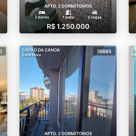
APTO. 2 DORMITÓRIOS
2 dorms
1 suíte
2 vagas
R$ 1.250.000
CAPÃO DA CANOA
C
0
16665
Zona Nova
Na
APTO. 2 DORMITÓRIOS