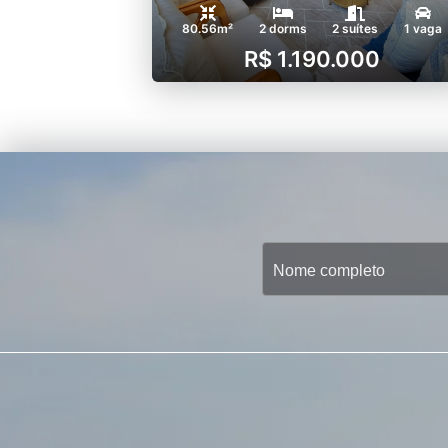
80.56m²
2 dorms
2 suítes
1 vaga
R$ 1.190.000