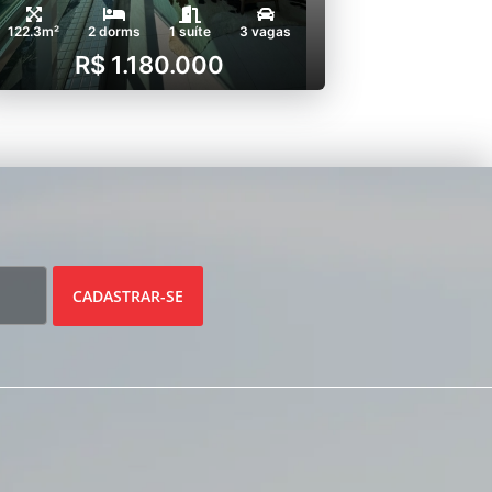
122.3m²
2 dorms
1 suíte
3 vagas
R$ 1.180.000
CADASTRAR-SE