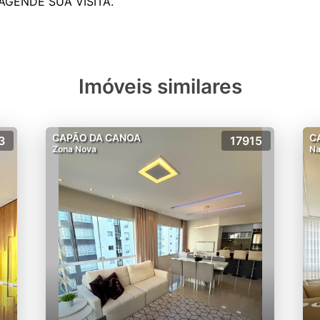
Imóveis similares
CAPÃO DA CANOA
C
3
17915
Zona Nova
Na