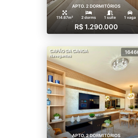
APTO. 2 DORMITÓRIOS
114.67m²
2 dorms
1 suíte
1 vaga
R$ 1.290.000
CAPÃO DA CANOA
1646
Navegantes
APTO. 2 DORMITÓRIOS