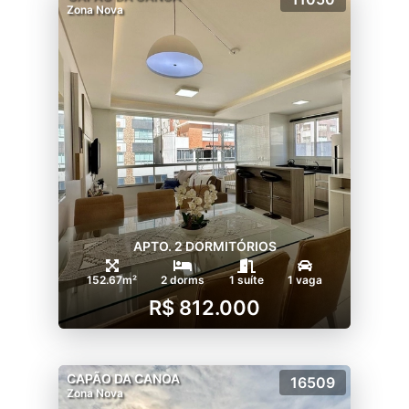
Zona Nova
APTO. 2 DORMITÓRIOS
152.67m²
2 dorms
1 suíte
1 vaga
R$ 812.000
CAPÃO DA CANOA
16509
Zona Nova