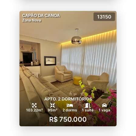
CAPÃO DA CANOA
13150
Zona Nova
APTO. 2 DORMITÓRIOS
103.22m²
95m²
2 dorms
1 suíte
1 vaga
R$ 750.000