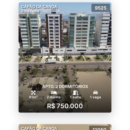
CAPÃO DA CANOA
9525
Zona Nova
APTO. 2 DORMITÓRIOS
91m²
2 dorms
1 suíte
1 vaga
R$ 750.000
CAPÃO DA CANOA
11050