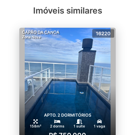
Imóveis similares
CAPÃO DA CANOA
16220
Zona Nova
APTO. 2 DORMITÓRIOS
158m²
2 dorms
1 suíte
1 vaga