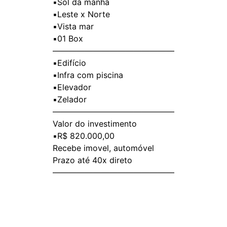
▪️Sol da manhã
▪️Leste x Norte
▪️Vista mar
▪️01 Box
———————————————
▪️Edifício
▪️Infra com piscina
▪️Elevador
▪️Zelador
———————————————
Valor do investimento
▪️R$ 820.000,00
Recebe imovel, automóvel
Prazo até 40x direto
———————————————