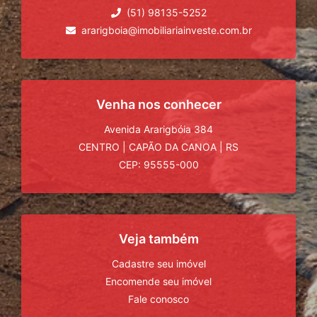
(51) 98135-5252
ararigboia@imobiliariainveste.com.br
Venha nos conhecer
Avenida Ararigbóia 384
CENTRO
|
CAPÃO DA CANOA
|
RS
CEP: 95555-000
Veja também
Cadastre seu imóvel
Encomende seu imóvel
Fale conosco