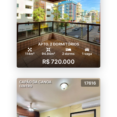
APTO. 2 DORMITÓRIOS
114m²
94.94m²
2 dorms
1 vaga
R$ 720.000
CAPÃO DA CANOA
17616
CENTRO