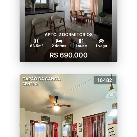
APTO. 2 DORMITÓRIOS
63.5m²
2 dorms
1 suíte
1 vaga
R$ 690.000
CAPÃO DA CANOA
16482
CENTRO