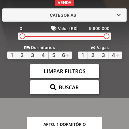
VENDA
CATEGORIAS
0
Valor (R$)
9.800.000
Dormitórios
Vagas
1
2
3
4
5
6
+
1
2
3
4
+
LIMPAR FILTROS
BUSCAR
APTO. 1 DORMITÓRIO