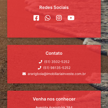
Redes Sociais
Contato
(51) 3502-5252
(51) 98135-5252
ararigboia@imobiliariainveste.com.br
Venha nos conhecer
Avenida Ararigbóia 384