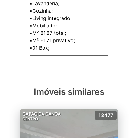
▪️Lavanderia;
▪️Cozinha;
▪️Living integrado;
▪️Mobiliado;
▪️M² 81,87 total;
▪️M² 61,71 privativo;
▪️01 Box;
Imóveis similares
CAPÃO DA CANOA
13477
CENTRO