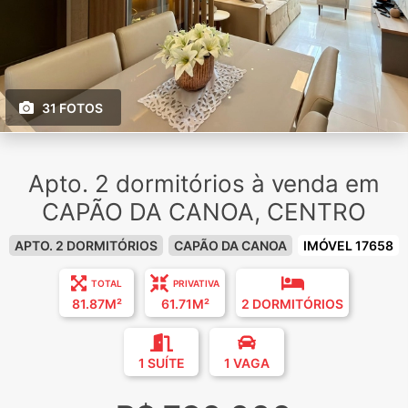
31 FOTOS
Apto. 2 dormitórios à venda em
CAPÃO DA CANOA, CENTRO
APTO. 2 DORMITÓRIOS
CAPÃO DA CANOA
IMÓVEL 17658
TOTAL
PRIVATIVA
81.87M²
61.71M²
2 DORMITÓRIOS
1 SUÍTE
1 VAGA