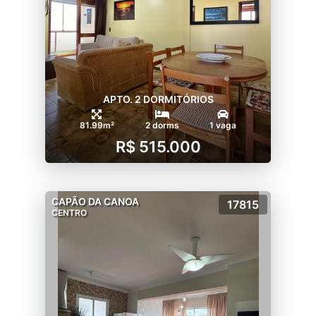
APTO. 2 DORMITÓRIOS
81.99m²
2 dorms
1 vaga
R$ 515.000
CAPÃO DA CANOA
17815
CENTRO