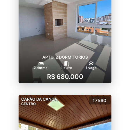
APTO. 2 DORMITÓRIOS
2 dorms
1 suíte
1 vaga
R$ 680.000
CAPÃO DA CANOA
17560
CENTRO