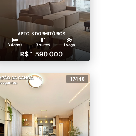
APTO. 3 DORMITÓRIOS
3 dorms
3 suítes
1 vaga
R$ 1.590.000
APÃO DA CANOA
17448
vegantes