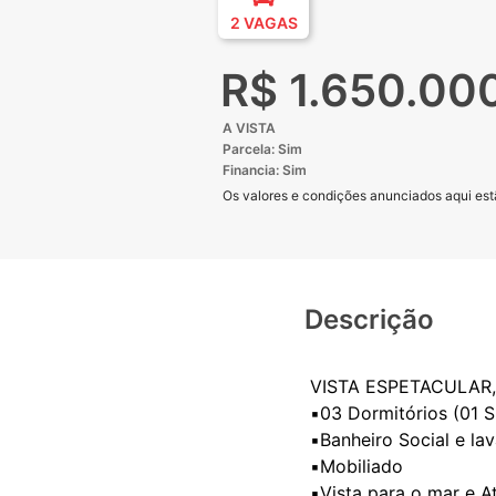
2 VAGAS
R$ 1.650.00
A VISTA
Parcela: Sim
Financia: Sim
Os valores e condições anunciados aqui estã
Descrição
VISTA ESPETACULAR
▪️03 Dormitórios (01 S
▪️Banheiro Social e la
▪️Mobiliado
▪️Vista para o mar e A