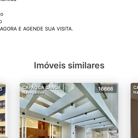
to
o
Imóveis similares
CAPÃO DA CANOA
C
6
16666
Navegantes
Na