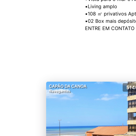
▪️Living amplo
▪️108 ㎡ privativos Ap
▪️02 Box mais depósit
CAPÃO DA CANOA
514
Navegantes