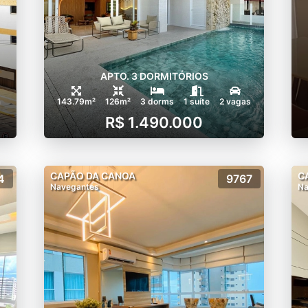
APTO. 3 DORMITÓRIOS
a
143.79m²
126m²
3 dorms
1 suíte
2 vagas
R$ 1.490.000
CAPÃO DA CANOA
C
4
9767
Navegantes
Na