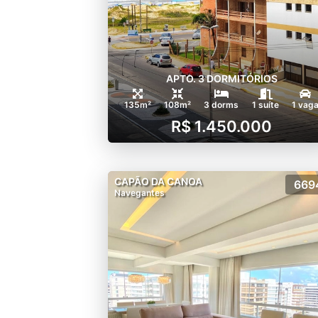
APTO. 3 DORMITÓRIOS
135m²
108m²
3 dorms
1 suíte
1 vag
R$ 1.450.000
CAPÃO DA CANOA
669
Navegantes