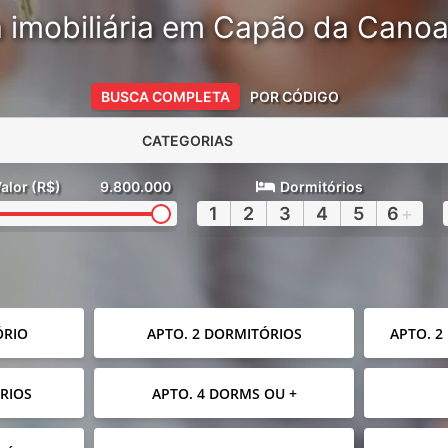
 imobiliária em Capão da Cano
BUSCA COMPLETA
POR CÓDIGO
CATEGORIAS
alor (R$)
9.800.000
Dormitórios
1
2
3
4
5
6
+
ÓRIO
APTO. 2 DORMITÓRIOS
APTO. 2
RIOS
APTO. 4 DORMS OU +