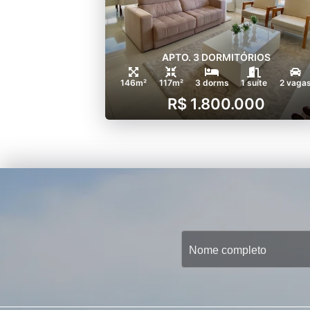
APTO. 3 DORMITÓRIOS
146m²
117m²
3 dorms
1 suíte
2 vaga
R$ 1.800.000