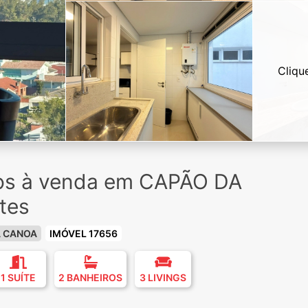
Cliqu
ios à venda em CAPÃO DA
tes
A CANOA
IMÓVEL 17656
1 SUÍTE
2 BANHEIROS
3 LIVINGS