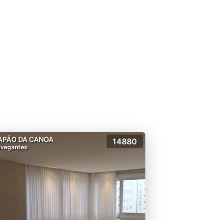
APÃO DA CANOA
14880
vegantes