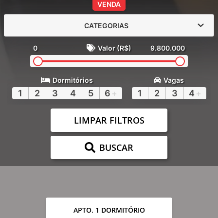
VENDA
CATEGORIAS
0
Valor (R$)
9.800.000
Dormitórios
Vagas
1
2
3
4
5
6
+
1
2
3
4
+
LIMPAR FILTROS
BUSCAR
APTO. 1 DORMITÓRIO