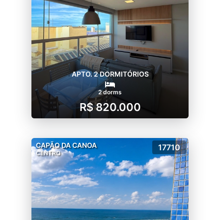
APTO. 2 DORMITÓRIOS
2 dorms
R$ 820.000
CAPÃO DA CANOA
17710
CENTRO