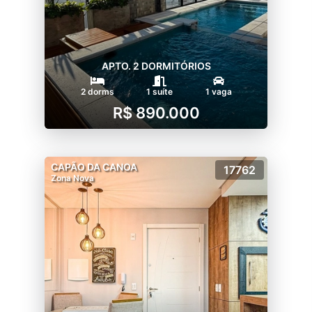
APTO. 2 DORMITÓRIOS
2 dorms
1 suíte
1 vaga
R$ 890.000
CAPÃO DA CANOA
17762
Zona Nova