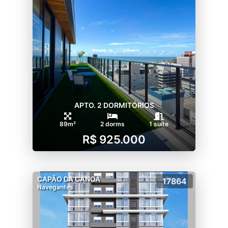
APTO. 2 DORMITÓRIOS
89m²
2 dorms
1 suíte
R$ 925.000
CAPÃO DA CANOA
17864
Navegantes