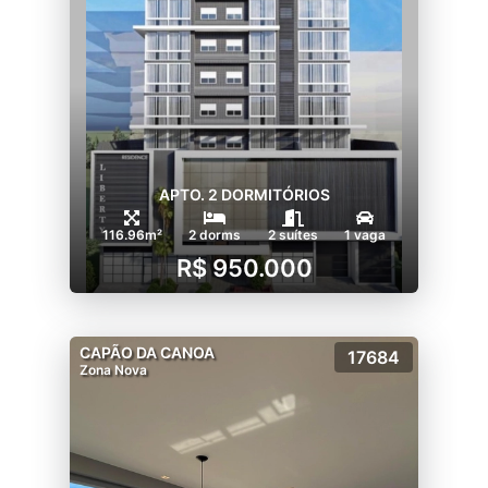
APTO. 2 DORMITÓRIOS
116.96m²
2 dorms
2 suítes
1 vaga
R$ 950.000
CAPÃO DA CANOA
17684
Zona Nova