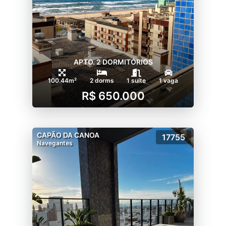
APTO. 2 DORMITÓRIOS
100.44m²
2 dorms
1 suíte
1 vaga
R$ 650.000
CAPÃO DA CANOA
17755
Navegantes