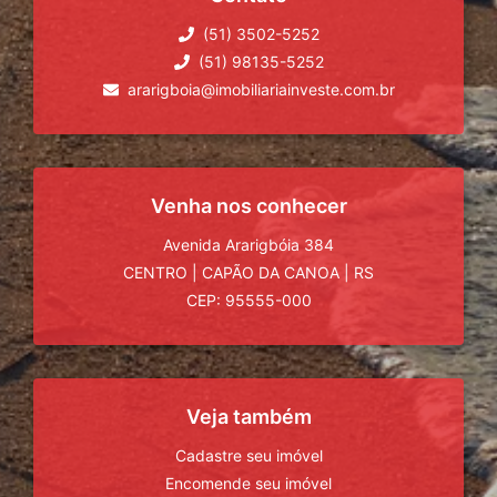
(51) 3502-5252
(51) 98135-5252
ararigboia@imobiliariainveste.com.br
Venha nos conhecer
Avenida Ararigbóia 384
CENTRO
|
CAPÃO DA CANOA
|
RS
CEP: 95555-000
Veja também
Cadastre seu imóvel
Encomende seu imóvel