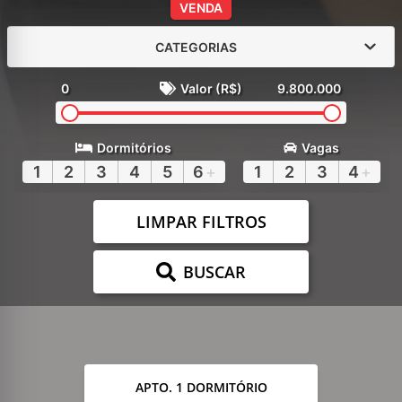
VENDA
CATEGORIAS
0
Valor (R$)
9.800.000
Dormitórios
Vagas
1
2
3
4
5
6
+
1
2
3
4
+
LIMPAR FILTROS
BUSCAR
APTO. 1 DORMITÓRIO