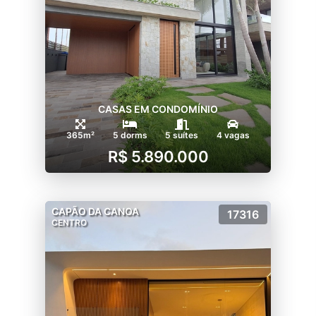
CASAS EM CONDOMÍNIO
365m²
5 dorms
5 suítes
4 vagas
R$ 5.890.000
CAPÃO DA CANOA
17316
CENTRO