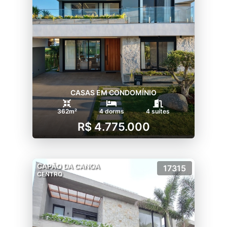
CASAS EM CONDOMÍNIO
362m²
4 dorms
4 suítes
R$ 4.775.000
CAPÃO DA CANOA
17315
CENTRO