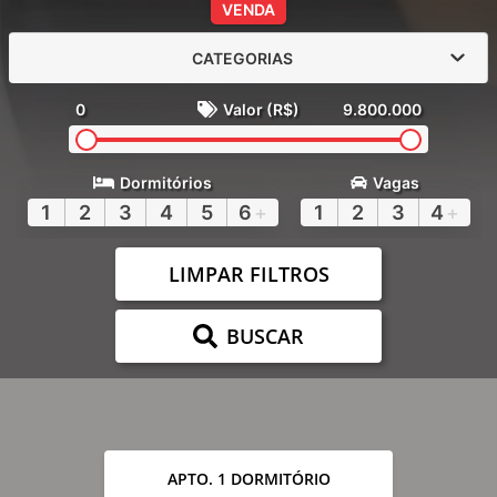
VENDA
CATEGORIAS
0
Valor (R$)
9.800.000
Dormitórios
Vagas
1
2
3
4
5
6
+
1
2
3
4
+
LIMPAR FILTROS
BUSCAR
APTO. 1 DORMITÓRIO