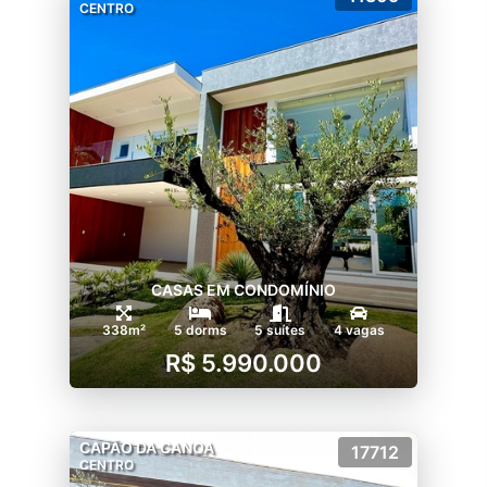
CENTRO
CASAS EM CONDOMÍNIO
338m²
5 dorms
5 suítes
4 vagas
R$ 5.990.000
CAPÃO DA CANOA
17712
CENTRO