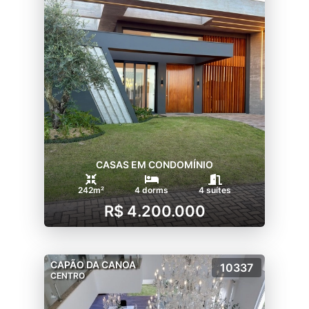
CASAS EM CONDOMÍNIO
242m²
4 dorms
4 suítes
R$ 4.200.000
CAPÃO DA CANOA
10337
CENTRO