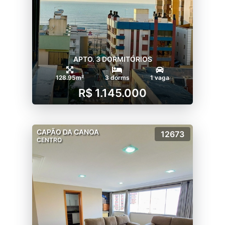
APTO. 3 DORMITÓRIOS
128.95m²
3 dorms
1 vaga
R$ 1.145.000
CAPÃO DA CANOA
12673
CENTRO