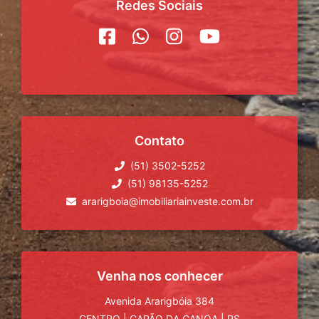
Redes Sociais
Contato
(51) 3502-5252
(51) 98135-5252
ararigboia@imobiliariainveste.com.br
Venha nos conhecer
Avenida Ararigbóia 384
CENTRO
|
CAPÃO DA CANOA
|
RS