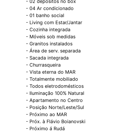
- ⁠02 depósitos no box
- ⁠04 Ar condicionado
- ⁠01 banho social
- ⁠Living com Estar/Jantar
- ⁠Cozinha integrada
- ⁠Móveis sob medidas
- ⁠Granitos instalados
- ⁠Área de serv. separada
- ⁠Sacada integrada
- ⁠Churrasqueira
- ⁠Vista eterna do MAR
- ⁠Totalmente mobiliado
- ⁠Todos eletrodomésticos
- ⁠Iluminação 100% Natural
- ⁠Apartamento no Centro
- ⁠Posição Norte/Leste/Sul
- ⁠Próximo ao MAR
- ⁠Próx. à Flávio Boianovski
- ⁠Próximo á Rudá