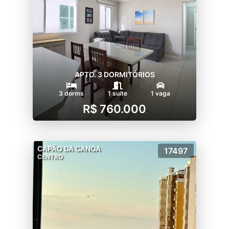
APTO. 3 DORMITÓRIOS
3 dorms
1 suíte
1 vaga
R$ 760.000
CAPÃO DA CANOA
17497
CENTRO