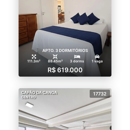
APTO. 3 DORMITÓRIOS
111.3m²
88.45m²
3 dorms
1 vaga
R$ 619.000
CAPÃO DA CANOA
17732
CENTRO