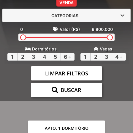
VENDA
CATEGORIAS
0
Valor (R$)
9.800.000
Dormitórios
Vagas
1
2
3
4
5
6
+
1
2
3
4
+
LIMPAR FILTROS
BUSCAR
APTO. 1 DORMITÓRIO