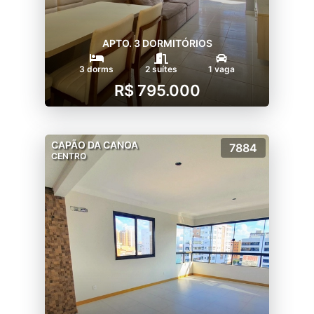
APTO. 3 DORMITÓRIOS
3 dorms
2 suítes
1 vaga
R$ 795.000
CAPÃO DA CANOA
7884
CENTRO