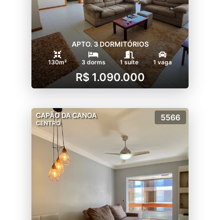
APTO. 3 DORMITÓRIOS
130m²
3 dorms
1 suíte
1 vaga
R$ 1.090.000
CAPÃO DA CANOA
5566
CENTRO