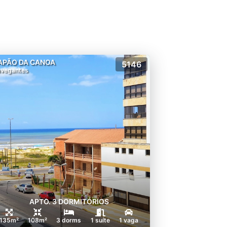
APÃO DA CANOA
5146
vegantes
APTO. 3 DORMITÓRIOS
135m²
108m²
3 dorms
1 suíte
1 vaga