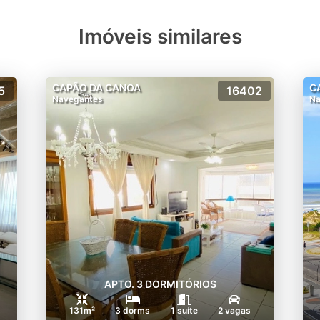
Imóveis similares
CAPÃO DA CANOA
C
5
16402
Navegantes
Na
APTO. 3 DORMITÓRIOS
s
131m²
3 dorms
1 suíte
2 vagas