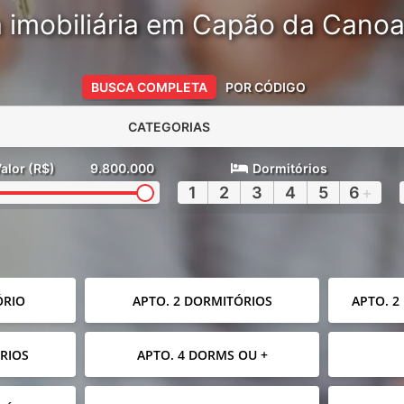
 imobiliária em Capão da Cano
BUSCA COMPLETA
POR CÓDIGO
CATEGORIAS
alor (R$)
9.800.000
Dormitórios
1
2
3
4
5
6
+
ÓRIO
APTO. 2 DORMITÓRIOS
APTO. 2
RIOS
APTO. 4 DORMS OU +