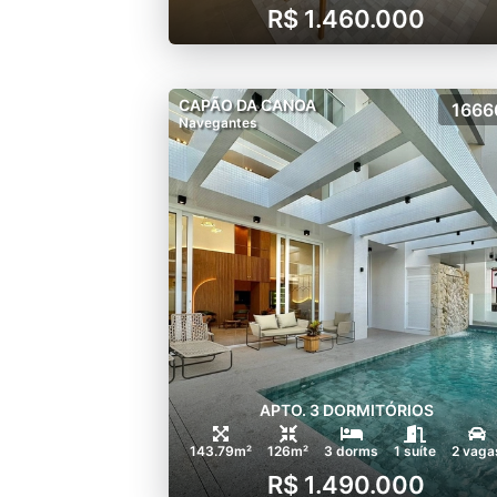
R$ 1.460.000
CAPÃO DA CANOA
1666
Navegantes
APTO. 3 DORMITÓRIOS
143.79m²
126m²
3 dorms
1 suíte
2 vaga
R$ 1.490.000