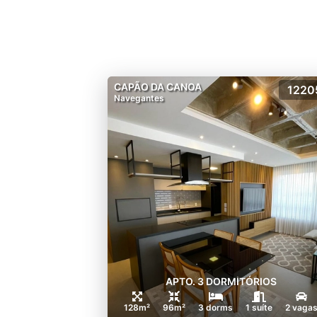
CAPÃO DA CANOA
1220
Navegantes
APTO. 3 DORMITÓRIOS
128m²
96m²
3 dorms
1 suíte
2 vaga