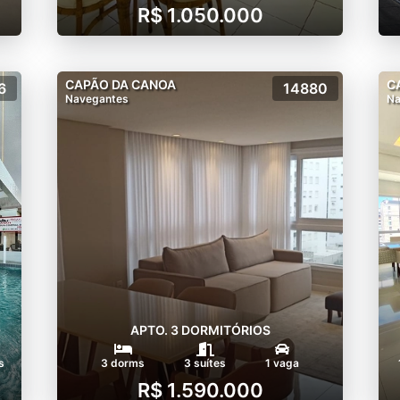
R$ 1.050.000
CAPÃO DA CANOA
C
6
14880
Navegantes
Na
APTO. 3 DORMITÓRIOS
s
3 dorms
3 suítes
1 vaga
R$ 1.590.000