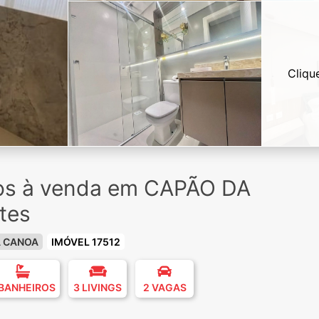
Cliqu
ios à venda em CAPÃO DA
tes
A CANOA
IMÓVEL 17512
 BANHEIROS
3 LIVINGS
2 VAGAS