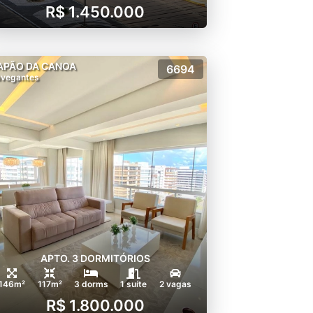
R$ 1.450.000
APÃO DA CANOA
6694
vegantes
APTO. 3 DORMITÓRIOS
146m²
117m²
3 dorms
1 suíte
2 vagas
R$ 1.800.000