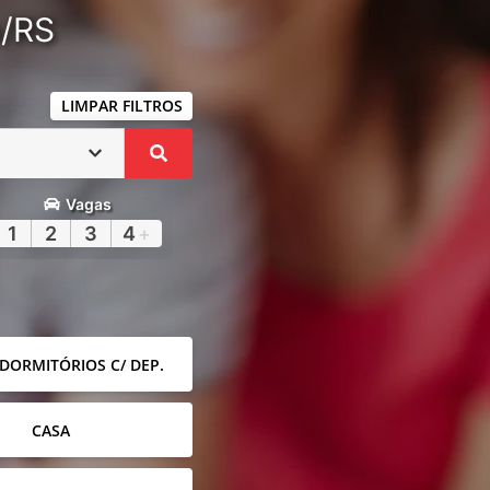
a/RS
LIMPAR FILTROS
Vagas
1
2
3
4
+
 DORMITÓRIOS C/ DEP.
CASA