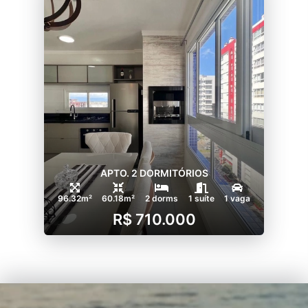
APTO. 2 DORMITÓRIOS
96.32m²
60.18m²
2 dorms
1 suíte
1 vaga
R$ 710.000