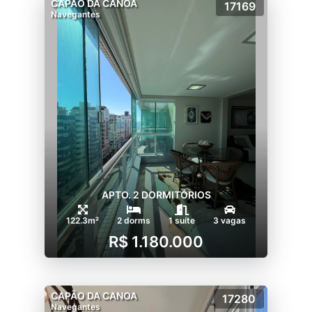
CAPÃO DA CANOA
17169
Navegantes
APTO. 2 DORMITÓRIOS
122.3m²
2 dorms
1 suíte
3 vagas
R$ 1.180.000
CAPÃO DA CANOA
17280
Navegantes