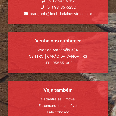
(51) 3502-5252
(51) 98135-5252
ararigboia@imobiliariainveste.com.br
Venha nos conhecer
Avenida Ararigbóia 384
CENTRO
|
CAPÃO DA CANOA
|
RS
CEP: 95555-000
Veja também
Cadastre seu imóvel
Encomende seu imóvel
Fale conosco