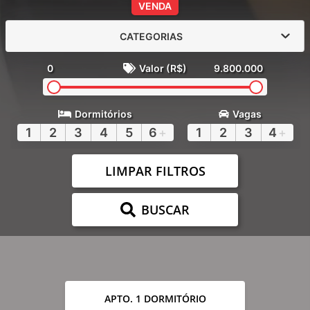
VENDA
CATEGORIAS
0
Valor (R$)
9.800.000
Dormitórios
Vagas
1
2
3
4
5
6
+
1
2
3
4
+
LIMPAR FILTROS
BUSCAR
APTO. 1 DORMITÓRIO