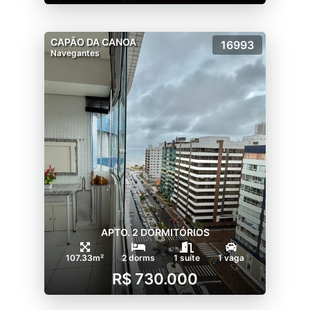
CAPÃO DA CANOA
16993
Navegantes
APTO. 2 DORMITÓRIOS
107.33m²
2 dorms
1 suíte
1 vaga
R$ 730.000