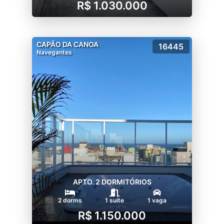
R$ 1.030.000
CAPÃO DA CANOA
16445
Navegantes
APTO. 2 DORMITÓRIOS
2 dorms
1 suíte
1 vaga
R$ 1.150.000