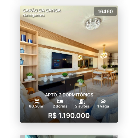
CAPÃO DA CANOA
16460
Navegantes
APTO. 2 DORMITÓRIOS
80.56m²
2 dorms
2 suítes
1 vaga
R$ 1.190.000