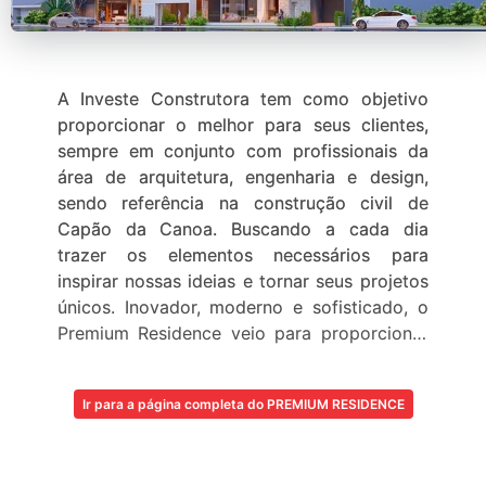
A Investe Construtora tem como objetivo
proporcionar o melhor para seus clientes,
sempre em conjunto com profissionais da
área de arquitetura, engenharia e design,
sendo referência na construção civil de
Capão da Canoa. Buscando a cada dia
trazer os elementos necessários para
inspirar nossas ideias e tornar seus projetos
únicos. Inovador, moderno e sofisticado, o
Premium Residence veio para proporcionar
uma vida cheia de desejos e sonhos a serem
realizados. Com infraestrutura completa e
Ir para a página completa do PREMIUM RESIDENCE
localização privilegiada, sai do papel e se
torna realidade o que você mais procura,
viver bem e com qualidade.