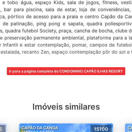
 tobo água, espaço Kids, sala de jogos, fitness, vestiá
 bar para piscina, sala de estar, loja de conveniências,
ca, pórtico de acesso para a praia e centro Capão da Ca
sta de patinação, ping pong e sapata, quadra poliesporti
s, quadra futebol Society, praça, cancha de bocha, clube 
 de preservação permanente ambiental, plataforma para a l
ay Infantil e estar contemplação, pomar, campos de futebo
e estaiada, recanto Zen, espaço contemplação pôr do sol e 
Ir para a página completa do CONDOMINIO CAPÃO ILHAS RESORT
Imóveis similares
CAPÃO DA CANOA
C
5
15100