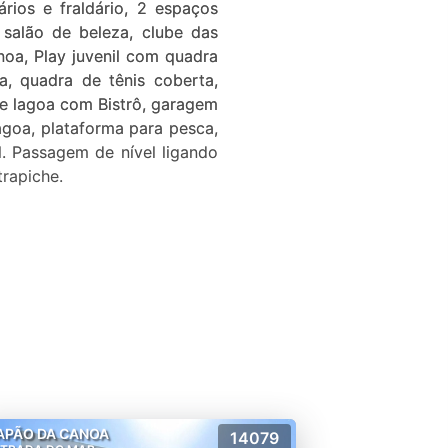
rios e fraldário, 2 espaços
 salão de beleza, clube das
noa, Play juvenil com quadra
va, quadra de tênis coberta,
de lagoa com Bistrô, garagem
agoa, plataforma para pesca,
l. Passagem de nível ligando
trapiche.
APÃO DA CANOA
14079