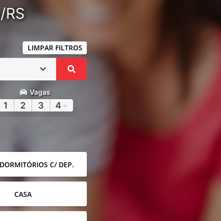
a/RS
LIMPAR FILTROS
Vagas
1
2
3
4
+
 DORMITÓRIOS C/ DEP.
CASA