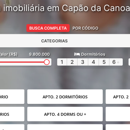
 imobiliária em Capão da Cano
BUSCA COMPLETA
POR CÓDIGO
CATEGORIAS
alor (R$)
9.800.000
Dormitórios
1
2
3
4
5
6
+
ÓRIO
APTO. 2 DORMITÓRIOS
APTO. 2
RIOS
APTO. 4 DORMS OU +