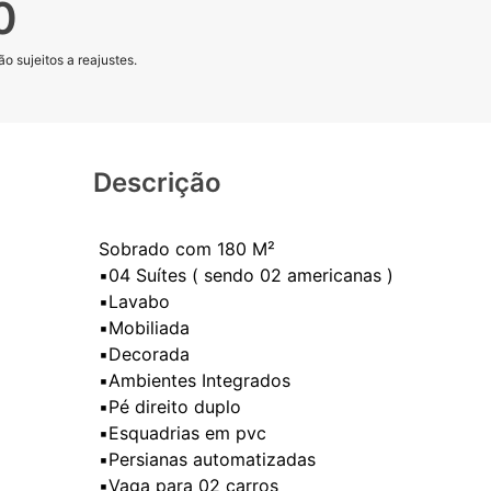
0
o sujeitos a reajustes.
Descrição
Sobrado com 180 M²
▪️04 Suítes ( sendo 02 americanas )
▪️Lavabo
▪️Mobiliada
▪️Decorada
▪️Ambientes Integrados
▪️Pé direito duplo
▪️Esquadrias em pvc
▪️Persianas automatizadas
▪️Vaga para 02 carros