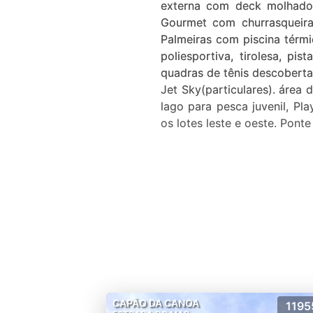
externa com deck molhado e
Gourmet com churrasqueira,
Palmeiras com piscina térmi
poliesportiva, tirolesa, pi
quadras de tênis descoberta
Jet Sky(particulares). área
lago para pesca juvenil, Pl
os lotes leste e oeste. Pont
CAPÃO DA CANOA
1195