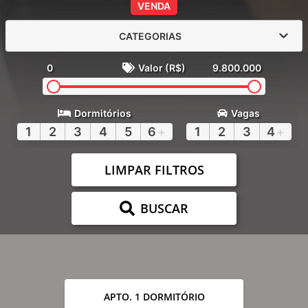
VENDA
CATEGORIAS
0
Valor (R$)
9.800.000
Dormitórios
Vagas
1
2
3
4
5
6
+
1
2
3
4
+
LIMPAR FILTROS
BUSCAR
APTO. 1 DORMITÓRIO