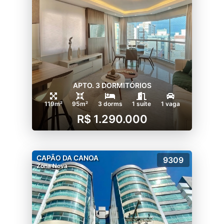
APTO. 3 DORMITÓRIOS
119m²
95m²
3 dorms
1 suíte
1 vaga
R$ 1.290.000
CAPÃO DA CANOA
9309
Zona Nova