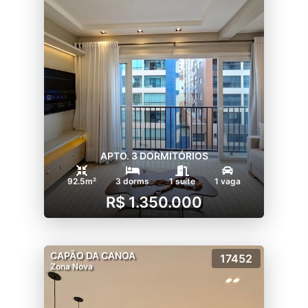
APTO. 3 DORMITÓRIOS
92.5m²
3 dorms
1 suíte
1 vaga
R$ 1.350.000
CAPÃO DA CANOA
17452
Zona Nova