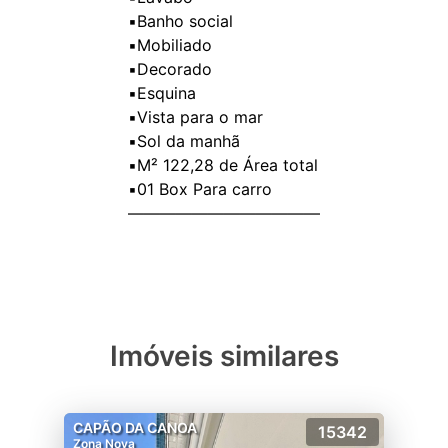
▪️Banho social
▪️Mobiliado
▪️Decorado
▪️Esquina
▪️Vista para o mar
▪️Sol da manhã
▪️M² 122,28 de Área total
▪️01 Box Para carro
————————————
Imóveis similares
CAPÃO DA CANOA
15342
Zona Nova