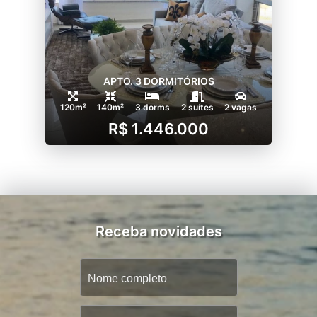
APTO. 3 DORMITÓRIOS
120m²
140m²
3 dorms
2 suítes
2 vagas
R$ 1.446.000
Receba novidades