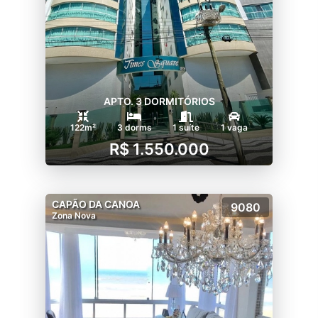
APTO. 3 DORMITÓRIOS
122m²
3 dorms
1 suíte
1 vaga
R$ 1.550.000
CAPÃO DA CANOA
9080
Zona Nova