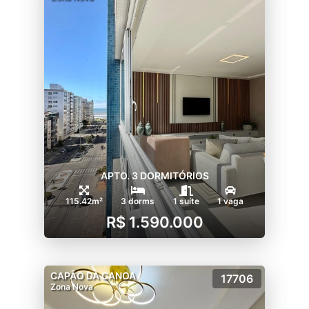
APTO. 3 DORMITÓRIOS
115.42m²
3 dorms
1 suíte
1 vaga
R$ 1.590.000
CAPÃO DA CANOA
17706
Zona Nova