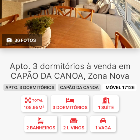
36 FOTOS
Apto. 3 dormitórios à venda em
CAPÃO DA CANOA, Zona Nova
APTO. 3 DORMITÓRIOS
CAPÃO DA CANOA
IMÓVEL 17126
TOTAL
105.95M²
3 DORMITÓRIOS
1 SUÍTE
2 BANHEIROS
2 LIVINGS
1 VAGA