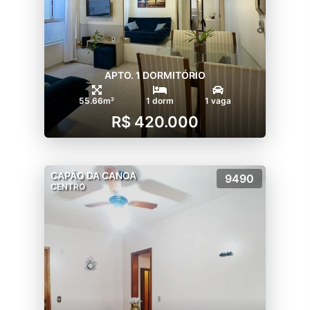
APTO. 1 DORMITÓRIO
55.66m²
1 dorm
1 vaga
R$ 420.000
CAPÃO DA CANOA
9490
CENTRO