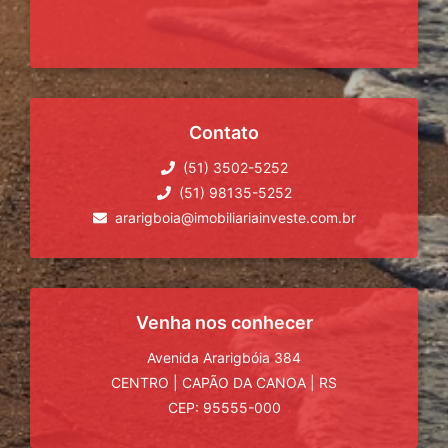
Contato
(51) 3502-5252
(51) 98135-5252
ararigboia@imobiliariainveste.com.br
Venha nos conhecer
Avenida Ararigbóia 384
CENTRO
|
CAPÃO DA CANOA
|
RS
CEP: 95555-000