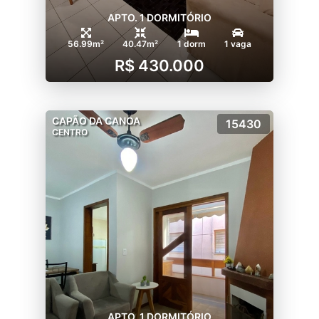
APTO. 1 DORMITÓRIO
56.99m²
40.47m²
1 dorm
1 vaga
R$ 430.000
CAPÃO DA CANOA
15430
CENTRO
APTO. 1 DORMITÓRIO