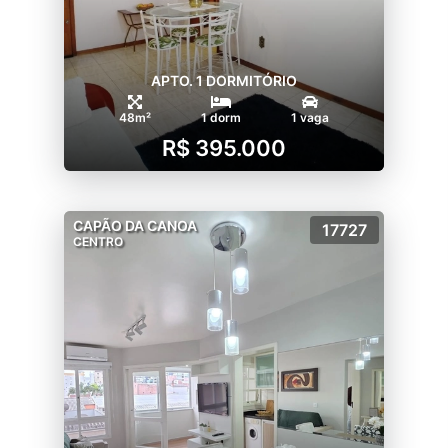
APTO. 1 DORMITÓRIO
48m²
1 dorm
1 vaga
R$ 395.000
CAPÃO DA CANOA
17727
CENTRO