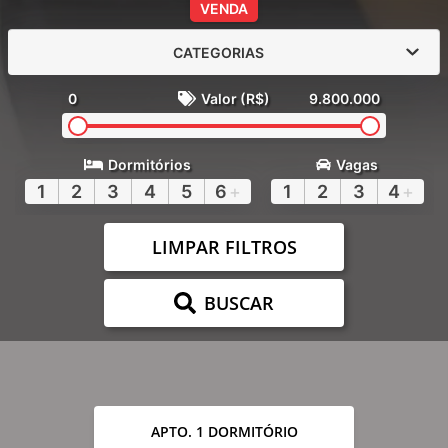
VENDA
CATEGORIAS
0
Valor (R$)
9.800.000
Dormitórios
Vagas
1
2
3
4
5
6
+
1
2
3
4
+
LIMPAR FILTROS
BUSCAR
APTO. 1 DORMITÓRIO