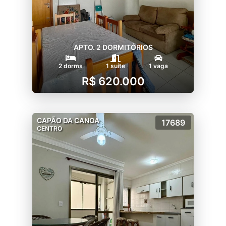
APTO. 2 DORMITÓRIOS
2 dorms
1 suíte
1 vaga
R$ 620.000
CAPÃO DA CANOA
17689
CENTRO