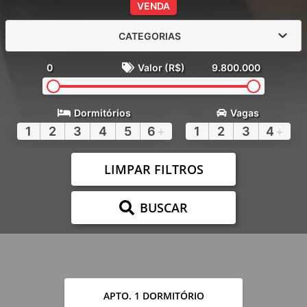
VENDA
CATEGORIAS
0
Valor (R$)
9.800.000
Dormitórios
Vagas
1
2
3
4
5
6
+
1
2
3
4
+
LIMPAR FILTROS
BUSCAR
APTO. 1 DORMITÓRIO