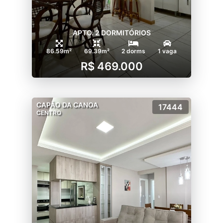
APTO. 2 DORMITÓRIOS
86.59m²
69.39m²
2 dorms
1 vaga
R$ 469.000
CAPÃO DA CANOA
17444
CENTRO