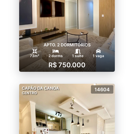
APTO. 2 DORMITÓRIOS
73m²
2 dorms
1 suíte
1 vaga
R$ 750.000
CAPÃO DA CANOA
14604
CENTRO