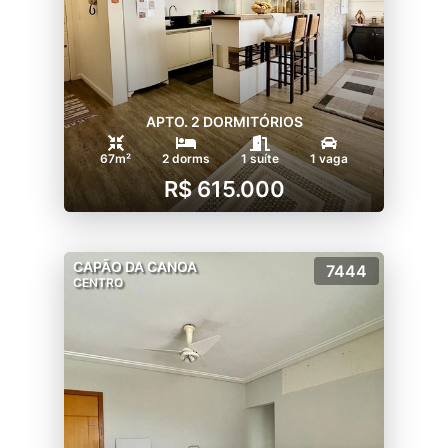
APTO. 2 DORMITÓRIOS
67m²
2 dorms
1 suíte
1 vaga
R$ 615.000
CAPÃO DA CANOA
7444
CENTRO