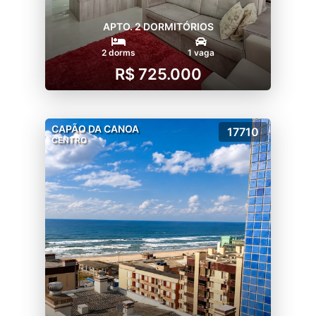
APTO. 2 DORMITÓRIOS
2 dorms
1 vaga
R$ 725.000
CAPÃO DA CANOA
17710
CENTRO