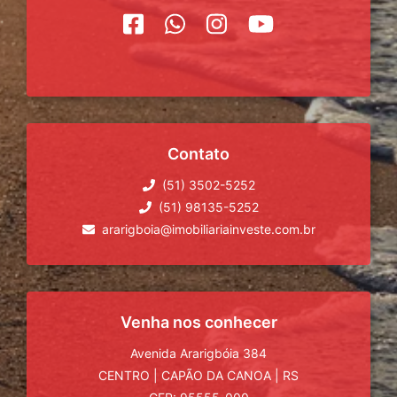
Contato
(51) 3502-5252
(51) 98135-5252
ararigboia@imobiliariainveste.com.br
Venha nos conhecer
Avenida Ararigbóia 384
CENTRO
|
CAPÃO DA CANOA
|
RS