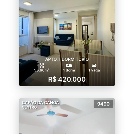
APTO. 1 DORMITÓRIO
55.66m²
1 dorm
1 vaga
R$ 420.000
CAPÃO DA CANOA
9490
CENTRO