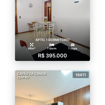
APTO. 1 DORMITÓRIO
48m²
1 dorm
1 vaga
R$ 395.000
CAPÃO DA CANOA
16411
CENTRO