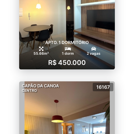
APTO. 1 DORMITÓRIO
55.66m²
1 dorm
2 vagas
R$ 450.000
CAPÃO DA CANOA
16167
CENTRO