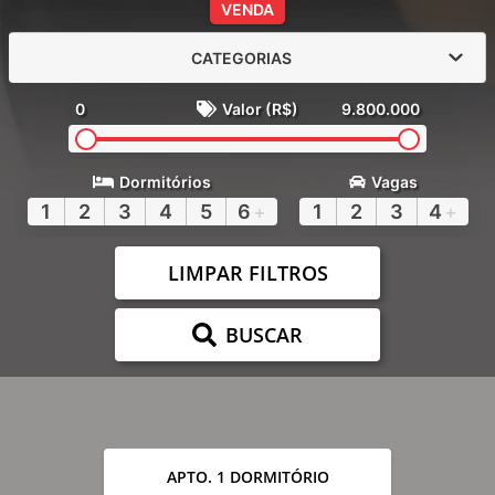
VENDA
CATEGORIAS
0
Valor (R$)
9.800.000
Dormitórios
Vagas
1
2
3
4
5
6
+
1
2
3
4
+
LIMPAR FILTROS
BUSCAR
APTO. 1 DORMITÓRIO