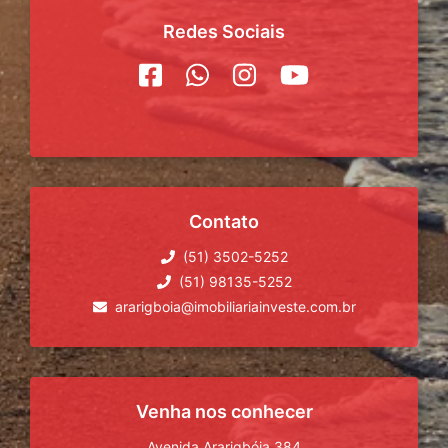
Redes Sociais
Contato
(51) 3502-5252
(51) 98135-5252
ararigboia@imobiliariainveste.com.br
Venha nos conhecer
Avenida Ararigbóia 384