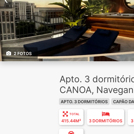
2 FOTOS
Apto. 3 dormitór
CANOA, Navegan
APTO. 3 DORMITÓRIOS
CAPÃO D
TOTAL
415.44M²
3 DORMITÓRIOS
3