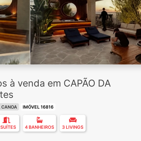
ios à venda em CAPÃO DA
tes
A CANOA
IMÓVEL 16816
 SUÍTES
4 BANHEIROS
3 LIVINGS