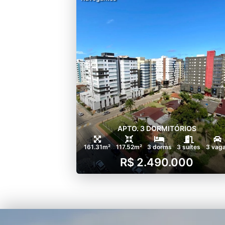
APTO. 3 DORMITÓRIOS
161.31m²
117.52m²
3 dorms
3 suítes
3 vag
R$ 2.490.000