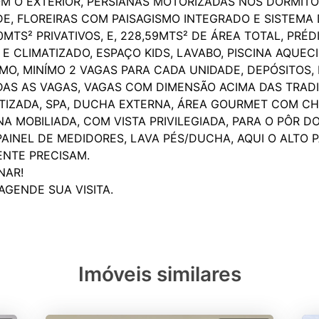
M O EXTERIOR, PERSIANAS MOTORIZADAS NOS DORMITÓ
E, FLOREIRAS COM PAISAGISMO INTEGRADO E SISTEMA 
MTS² PRIVATIVOS, E, 228,59MTS² DE ÁREA TOTAL, PRÉ
E CLIMATIZADO, ESPAÇO KIDS, LAVABO, PISCINA AQUEC
SMO, MINÍMO 2 VAGAS PARA CADA UNIDADE, DEPÓSITOS,
DAS AS VAGAS, VAGAS COM DIMENSÃO ACIMA DAS TRADI
ATIZADA, SPA, DUCHA EXTERNA, ÁREA GOURMET COM C
A MOBILIADA, COM VISTA PRIVILEGIADA, PARA O PÔR D
, PAINEL DE MEDIDORES, LAVA PÉS/DUCHA, AQUI O ALT
ENTE PRECISAM.
NAR!
Imóveis similares