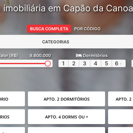
 imobiliária em Capão da Cano
BUSCA COMPLETA
POR CÓDIGO
CATEGORIAS
alor (R$)
9.800.000
Dormitórios
1
2
3
4
5
6
+
ÓRIO
APTO. 2 DORMITÓRIOS
APTO. 2
RIOS
APTO. 4 DORMS OU +