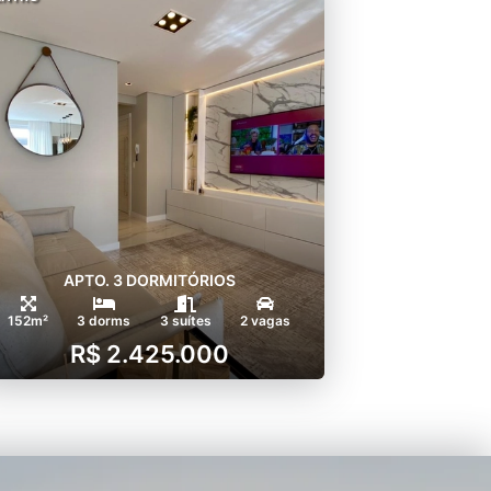
APTO. 3 DORMITÓRIOS
152m²
3 dorms
3 suítes
2 vagas
R$ 2.425.000