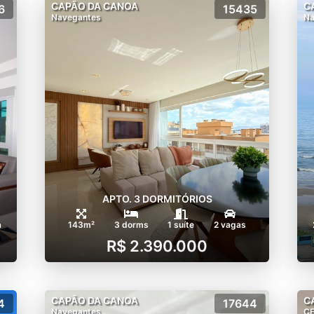
CAPÃO DA CANOA
C
6
15435
Navegantes
Na
APTO. 3 DORMITÓRIOS
a
143m²
3 dorms
1 suíte
2 vagas
R$ 2.390.000
CAPÃO DA CANOA
C
4
17644
Navegantes
C