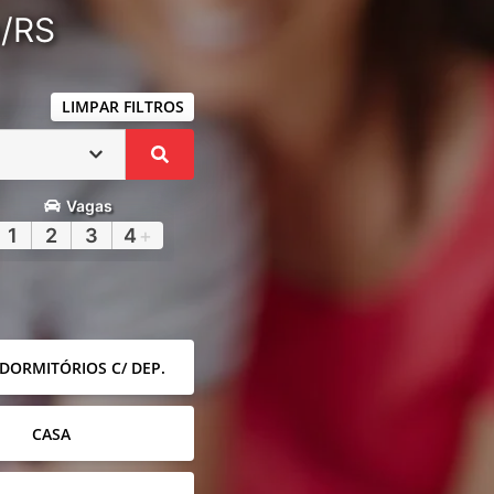
a/RS
LIMPAR FILTROS
Vagas
1
2
3
4
+
 DORMITÓRIOS C/ DEP.
CASA