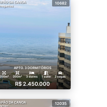
APÃO DA CANOA
10682
vegantes
APTO. 3 DORMITÓRIOS
200m²
200m²
3 dorms
1 suíte
2 vagas
R$ 2.450.000
APÃO DA CANOA
12035
ENTRO