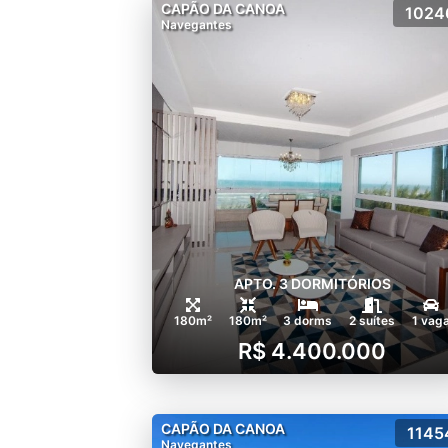
CAPÃO DA CANOA
1024
Navegantes
APTO. 3 DORMITÓRIOS
180m²
180m²
3 dorms
2 suítes
1 vag
R$ 4.400.000
CAPÃO DA CANOA
1145
Navegantes