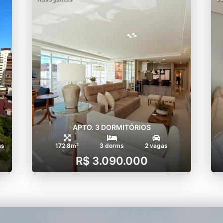
APTO. 3 DORMITÓRIOS
as
172.8m²
3 dorms
2 vagas
R$ 3.090.000