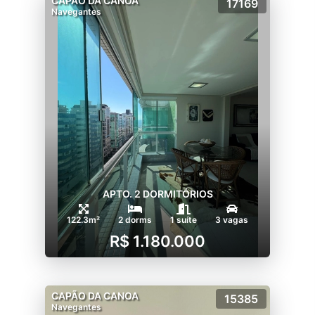
CAPÃO DA CANOA
17169
Navegantes
APTO. 2 DORMITÓRIOS
122.3m²
2 dorms
1 suíte
3 vagas
R$ 1.180.000
CAPÃO DA CANOA
15385
Navegantes