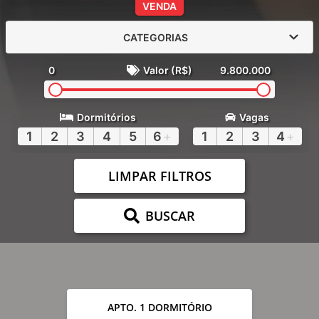
VENDA
CATEGORIAS
0
Valor (R$)
9.800.000
Dormitórios
Vagas
1
2
3
4
5
6
+
1
2
3
4
+
LIMPAR FILTROS
BUSCAR
APTO. 1 DORMITÓRIO