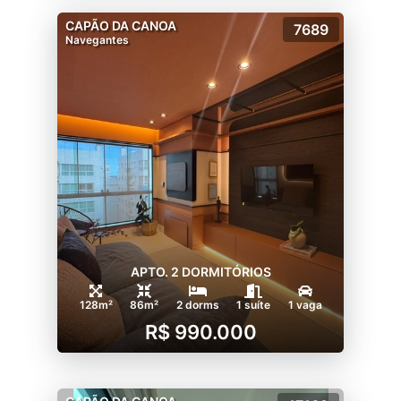
CAPÃO DA CANOA
7689
Navegantes
APTO. 2 DORMITÓRIOS
128m²
86m²
2 dorms
1 suíte
1 vaga
R$ 990.000