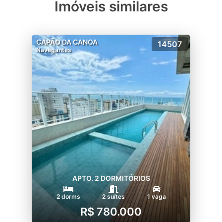
Imóveis similares
CAPÃO DA CANOA
14507
Navegantes
APTO. 2 DORMITÓRIOS
2 dorms
2 suítes
1 vaga
R$ 780.000