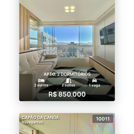
APTO. 2 DORMITÓRIOS
2 dorms
2 suítes
1 vaga
R$ 850.000
CAPÃO DA CANOA
10011
Navegantes