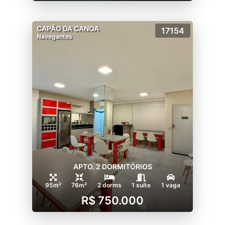
CAPÃO DA CANOA
17154
Navegantes
APTO. 2 DORMITÓRIOS
95m²
76m²
2 dorms
1 suíte
1 vaga
R$ 750.000