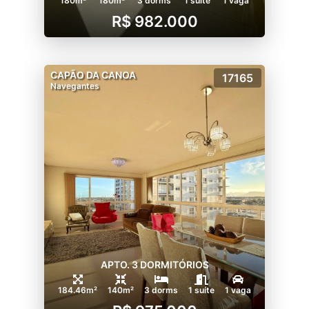
180m²
180m²
3 dorms
1 suíte
1 vaga
R$ 982.000
CAPÃO DA CANOA
17165
Navegantes
APTO. 3 DORMITÓRIOS
184.46m²
140m²
3 dorms
1 suíte
1 vaga