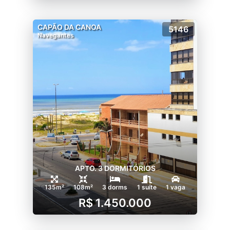
CAPÃO DA CANOA
5146
Navegantes
APTO. 3 DORMITÓRIOS
135m²
108m²
3 dorms
1 suíte
1 vaga
R$ 1.450.000