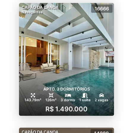
CAPÃO DA CANOA
16666
Navegantes
APTO. 3 DORMITÓRIOS
143.79m²
126m²
3 dorms
1 suíte
2 vagas
R$ 1.490.000
CAPÃO DA CANOA