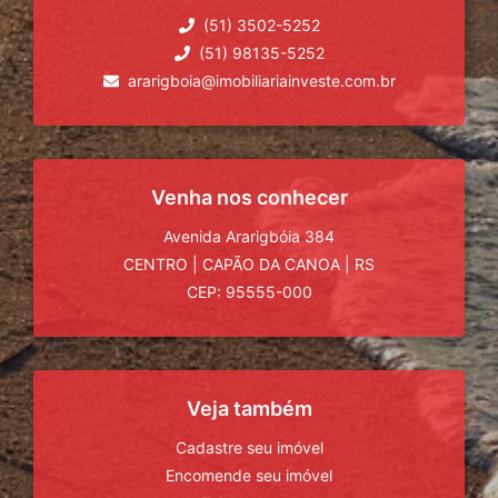
(51) 3502-5252
(51) 98135-5252
ararigboia@imobiliariainveste.com.br
Venha nos conhecer
Avenida Ararigbóia 384
CENTRO
|
CAPÃO DA CANOA
|
RS
CEP: 95555-000
Veja também
Cadastre seu imóvel
Encomende seu imóvel