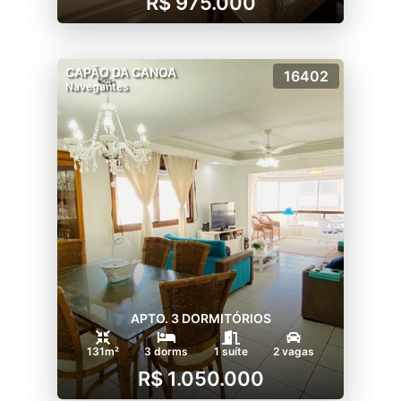
R$ 975.000
CAPÃO DA CANOA
16402
Navegantes
APTO. 3 DORMITÓRIOS
131m²
3 dorms
1 suíte
2 vagas
R$ 1.050.000