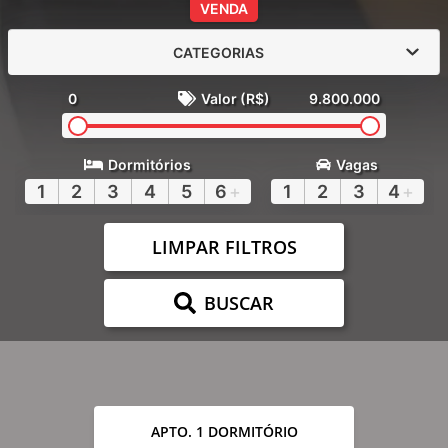
VENDA
CATEGORIAS
0
Valor (R$)
9.800.000
Dormitórios
Vagas
1
2
3
4
5
6
+
1
2
3
4
+
LIMPAR FILTROS
BUSCAR
APTO. 1 DORMITÓRIO