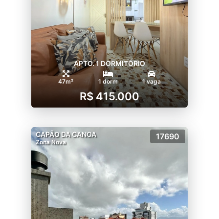
APTO. 1 DORMITÓRIO
47m²
1 dorm
1 vaga
R$ 415.000
CAPÃO DA CANOA
17690
Zona Nova