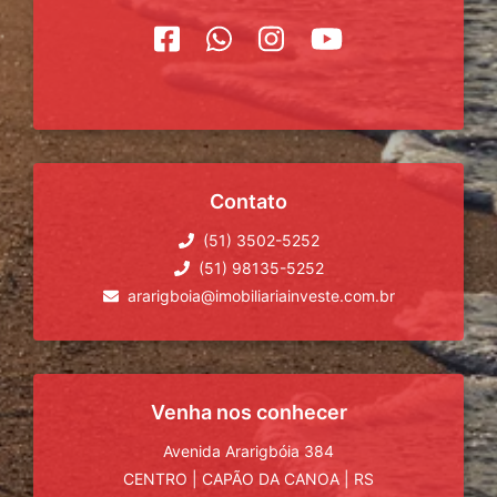
Contato
(51) 3502-5252
(51) 98135-5252
ararigboia@imobiliariainveste.com.br
Venha nos conhecer
Avenida Ararigbóia 384
CENTRO
|
CAPÃO DA CANOA
|
RS