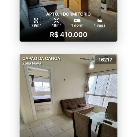
APTO. 1 DORMITÓRIO
79m²
48m²
1 dorm
1 vaga
R$ 410.000
CAPÃO DA CANOA
16217
Zona Nova