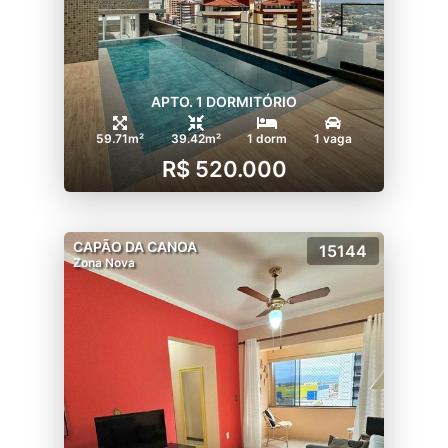
APTO. 1 DORMITÓRIO
59.71m²
39.42m²
1 dorm
1 vaga
R$ 520.000
CAPÃO DA CANOA
15144
Zona Nova