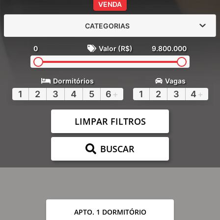
VENDA
CATEGORIAS
0
Valor (R$)
9.800.000
Dormitórios
Vagas
1
2
3
4
5
6
+
1
2
3
4
+
LIMPAR FILTROS
BUSCAR
APTO. 1 DORMITÓRIO