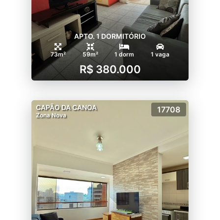
APTO. 1 DORMITÓRIO
73m²
59m²
1 dorm
1 vaga
R$ 380.000
CAPÃO DA CANOA
17708
Zona Nova