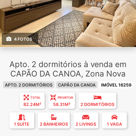
4 FOTOS
Apto. 2 dormitórios à venda em
CAPÃO DA CANOA, Zona Nova
APTO. 2 DORMITÓRIOS
CAPÃO DA CANOA
IMÓVEL 16259
TOTAL
PRIVATIVA
82.24M²
58.31M²
2 DORMITÓRIOS
1 SUÍTE
2 BANHEIROS
2 LIVINGS
1 VAGA