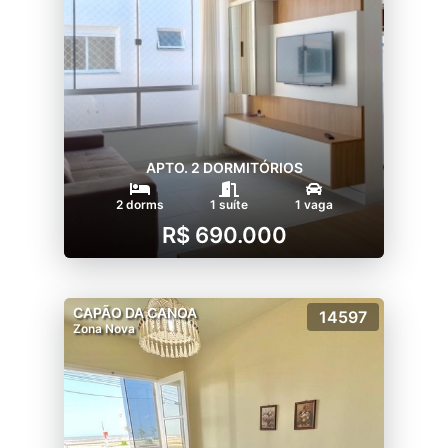
APTO. 2 DORMITÓRIOS
2 dorms
1 suíte
1 vaga
R$ 690.000
CAPÃO DA CANOA
14597
Zona Nova