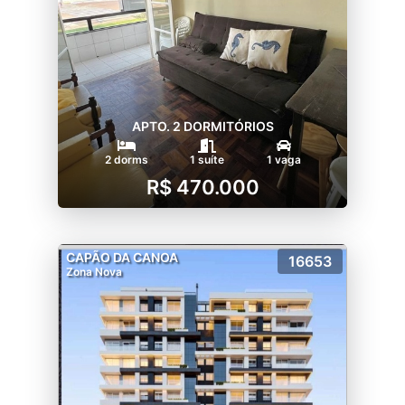
APTO. 2 DORMITÓRIOS
2 dorms
1 suíte
1 vaga
R$ 470.000
CAPÃO DA CANOA
16653
Zona Nova