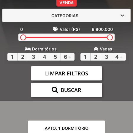
VENDA
CATEGORIAS
0
Valor (R$)
9.800.000
Dormitórios
Vagas
1
2
3
4
5
6
+
1
2
3
4
+
LIMPAR FILTROS
BUSCAR
APTO. 1 DORMITÓRIO