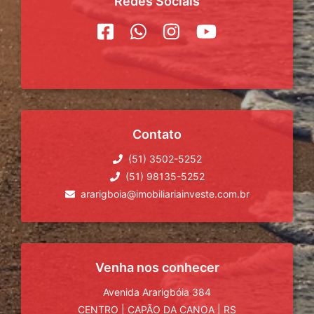
Redes Sociais
Contato
(51) 3502-5252
(51) 98135-5252
ararigboia@imobiliariainveste.com.br
Venha nos conhecer
Avenida Ararigbóia 384
CENTRO
|
CAPÃO DA CANOA
|
RS