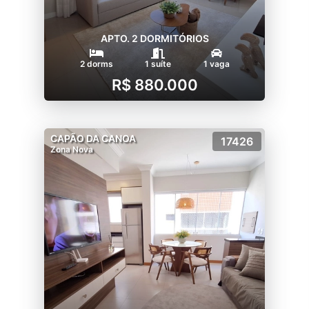
APTO. 2 DORMITÓRIOS
2 dorms
1 suíte
1 vaga
R$ 880.000
CAPÃO DA CANOA
17426
Zona Nova