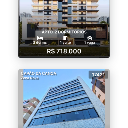
APTO. 2 DORMITÓRIOS
2 dorms
1 suíte
1 vaga
R$ 718.000
CAPÃO DA CANOA
17421
Zona Nova