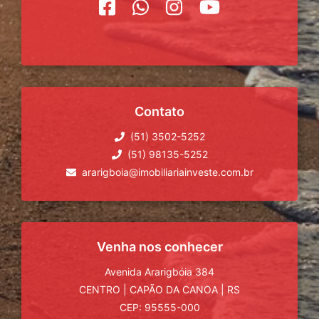
Contato
(51) 3502-5252
(51) 98135-5252
ararigboia@imobiliariainveste.com.br
Venha nos conhecer
Avenida Ararigbóia 384
CENTRO
|
CAPÃO DA CANOA
|
RS
CEP: 95555-000