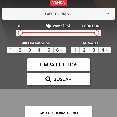
VENDA
CATEGORIAS
0
Valor (R$)
9.800.000
Dormitórios
Vagas
1
2
3
4
5
6
+
1
2
3
4
+
LIMPAR FILTROS
BUSCAR
APTO. 1 DORMITÓRIO