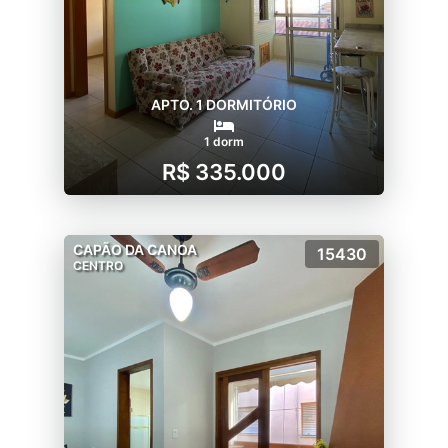
APTO. 1 DORMITÓRIO
1 dorm
R$ 335.000
CAPÃO DA CANOA
15430
CENTRO