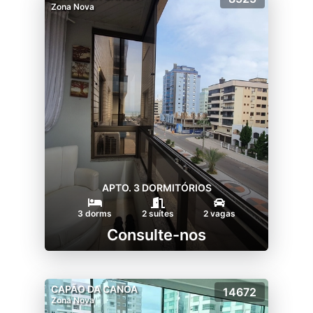
Zona Nova
APTO. 3 DORMITÓRIOS
3 dorms
2 suítes
2 vagas
Consulte-nos
CAPÃO DA CANOA
14672
Zona Nova