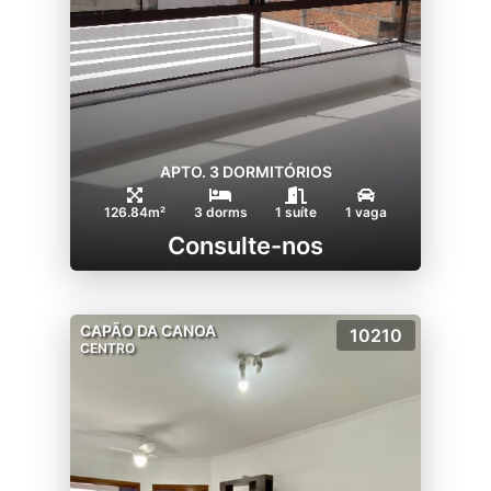
APTO. 3 DORMITÓRIOS
126.84m²
3 dorms
1 suíte
1 vaga
Consulte-nos
CAPÃO DA CANOA
10210
CENTRO