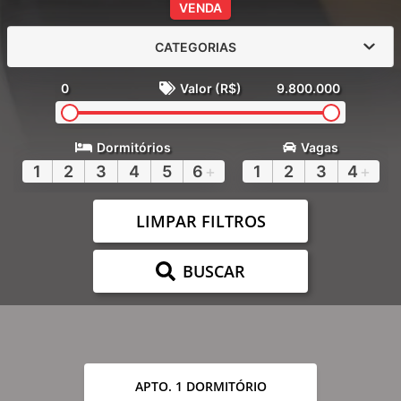
VENDA
CATEGORIAS
0
Valor (R$)
9.800.000
Dormitórios
Vagas
1
2
3
4
5
6
+
1
2
3
4
+
LIMPAR FILTROS
BUSCAR
APTO. 1 DORMITÓRIO