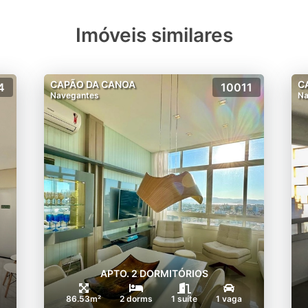
Imóveis similares
CAPÃO DA CANOA
C
4
10011
Navegantes
Na
APTO. 2 DORMITÓRIOS
86.53m²
2 dorms
1 suíte
1 vaga