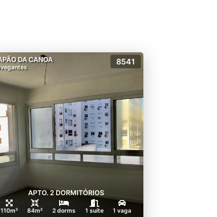
APÃO DA CANOA
8541
vegantes
APTO. 2 DORMITÓRIOS
110m²
84m²
2 dorms
1 suíte
1 vaga