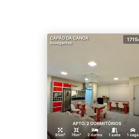
CAPÃO DA CANOA
1715
Navegantes
APTO. 2 DORMITÓRIOS
95m²
76m²
2 dorms
1 suíte
1 vaga