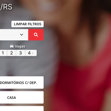
a/RS
LIMPAR FILTROS
Vagas
1
2
3
4
+
 DORMITÓRIOS C/ DEP.
CASA