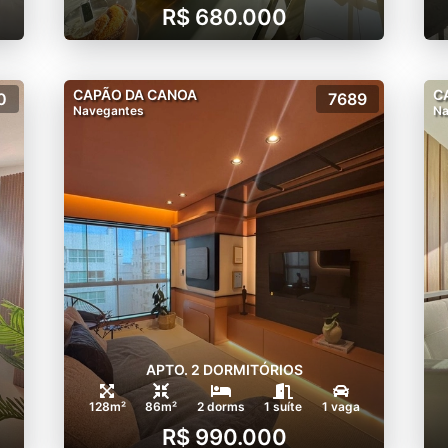
R$ 680.000
CAPÃO DA CANOA
C
0
7689
Navegantes
Na
APTO. 2 DORMITÓRIOS
128m²
86m²
2 dorms
1 suíte
1 vaga
R$ 990.000