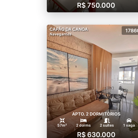
R$ 750.000
CAPÃO DA CANOA
1786
Navegantes
APTO. 2 DORMITÓRIOS
57m²
2 dorms
2 suítes
1 vaga
R$ 630.000