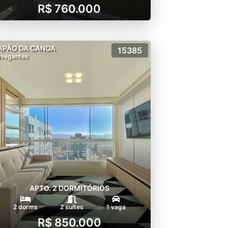
R$ 760.000
APÃO DA CANOA
15385
vegantes
APTO. 2 DORMITÓRIOS
2 dorms
2 suítes
1 vaga
R$ 850.000