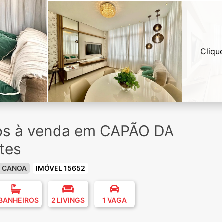
Cliqu
ios à venda em CAPÃO DA
tes
A CANOA
IMÓVEL 15652
 BANHEIROS
2 LIVINGS
1 VAGA