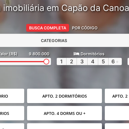
 imobiliária em Capão da Cano
BUSCA COMPLETA
POR CÓDIGO
CATEGORIAS
alor (R$)
9.800.000
Dormitórios
1
2
3
4
5
6
+
ÓRIO
APTO. 2 DORMITÓRIOS
APTO. 2
RIOS
APTO. 4 DORMS OU +