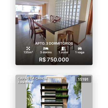
APTO. 3 DORMITÓRIOS
135m²
3 dorms
1 suíte
1 vaga
R$ 750.000
CAPÃO DA CANOA
15191
Zona Nova