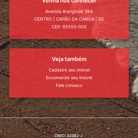
Venha nos conhecer
Avenida Ararigbóia 384
CENTRO
|
CAPÃO DA CANOA
|
RS
CEP: 95555-000
Veja também
Cadastre seu imóvel
Encomende seu imóvel
Fale conosco
CRECI
32382-J