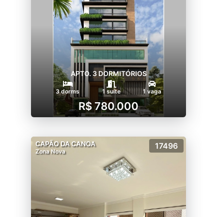
APTO. 3 DORMITÓRIOS
3 dorms
1 suíte
1 vaga
R$ 780.000
CAPÃO DA CANOA
17496
Zona Nova