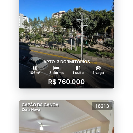
APTO. 3 DORMITÓRIOS
106m²
3 dorms
1 suíte
1 vaga
R$ 760.000
CAPÃO DA CANOA
16213
Zona Nova