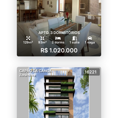
APTO. 3 DORMITÓRIOS
129m²
93m²
3 dorms
1 suíte
1 vaga
R$ 1.020.000
CAPÃO DA CANOA
16221
Zona Nova