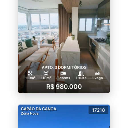
APTO. 3 DORMITÓRIOS
110m²
110m²
3 dorms
1 suíte
1 vaga
R$ 980.000
CAPÃO DA CANOA
17218
Zona Nova