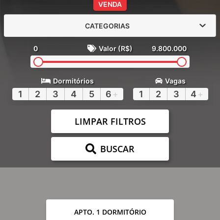
VENDA
CATEGORIAS
0
Valor (R$)
9.800.000
Dormitórios
Vagas
1
2
3
4
5
6
+
1
2
3
4
+
LIMPAR FILTROS
BUSCAR
APTO. 1 DORMITÓRIO