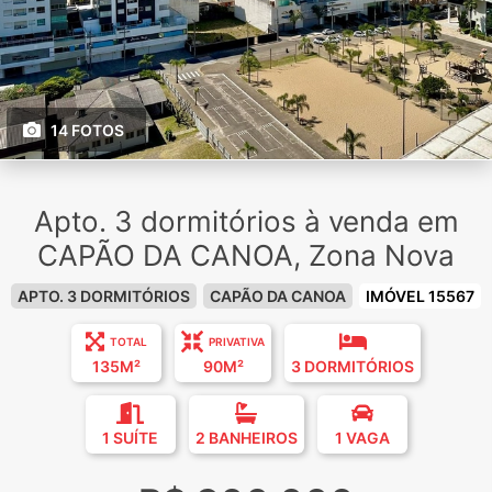
14 FOTOS
Apto. 3 dormitórios à venda em
CAPÃO DA CANOA, Zona Nova
APTO. 3 DORMITÓRIOS
CAPÃO DA CANOA
IMÓVEL 15567
TOTAL
PRIVATIVA
135M²
90M²
3 DORMITÓRIOS
1 SUÍTE
2 BANHEIROS
1 VAGA