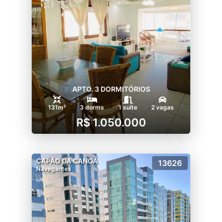
APTO. 3 DORMITÓRIOS
131m²
3 dorms
1 suíte
2 vagas
R$ 1.050.000
CAPÃO DA CANOA
13626
Navegantes