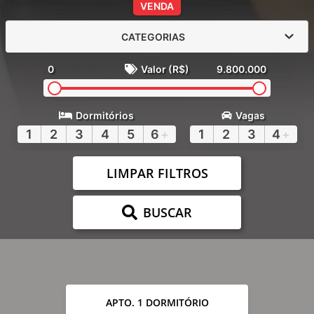
VENDA
CATEGORIAS
0
Valor (R$)
9.800.000
Dormitórios
Vagas
1
2
3
4
5
6
+
1
2
3
4
+
LIMPAR FILTROS
BUSCAR
APTO. 1 DORMITÓRIO