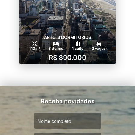
APTO. 3 DORMITÓRIOS
113m²
3 dorms
1 suíte
2 vagas
R$ 890.000
Receba novidades