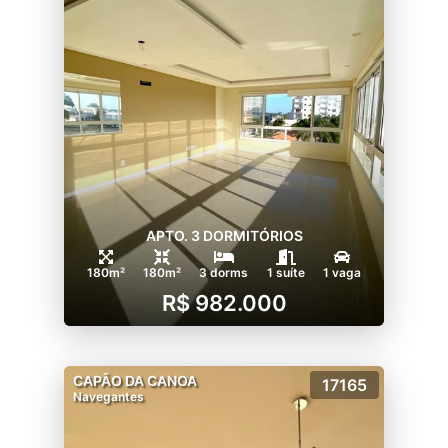
APTO. 3 DORMITÓRIOS
180m²
180m²
3 dorms
1 suíte
1 vaga
R$ 982.000
CAPÃO DA CANOA
17165
Navegantes