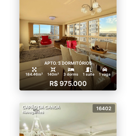
APTO. 3 DORMITÓRIOS
184.46m²
140m²
3 dorms
1 suíte
1 vaga
R$ 975.000
CAPÃO DA CANOA
16402
Navegantes