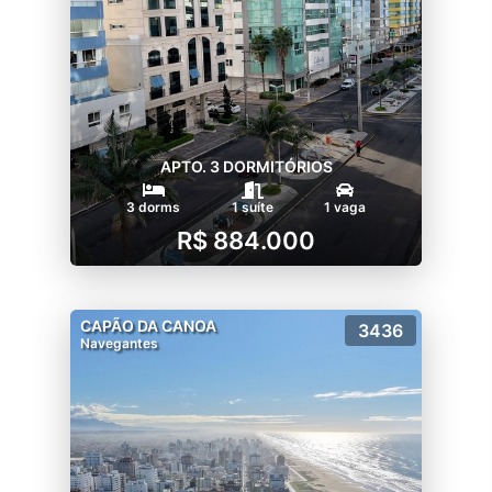
APTO. 3 DORMITÓRIOS
3 dorms
1 suíte
1 vaga
R$ 884.000
CAPÃO DA CANOA
3436
Navegantes