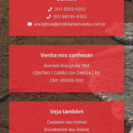
(51) 3502-5252
(51) 98135-5252
ararigboia@imobiliariainveste.com.br
Venha nos conhecer
Avenida Ararigbóia 384
CENTRO
|
CAPÃO DA CANOA
|
RS
CEP: 95555-000
Veja também
Cadastre seu imóvel
Encomende seu imóvel