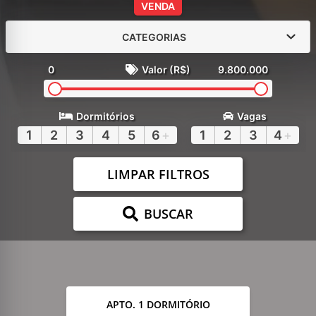
VENDA
CATEGORIAS
0
Valor (R$)
9.800.000
Dormitórios
Vagas
1
2
3
4
5
6
+
1
2
3
4
+
LIMPAR FILTROS
BUSCAR
APTO. 1 DORMITÓRIO