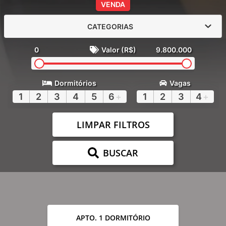
VENDA
CATEGORIAS
0
Valor (R$)
9.800.000
Dormitórios
Vagas
1
2
3
4
5
6
+
1
2
3
4
+
LIMPAR FILTROS
BUSCAR
APTO. 1 DORMITÓRIO