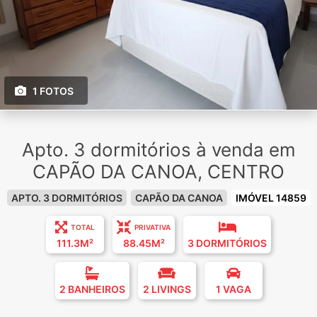
1 FOTOS
Apto. 3 dormitórios à venda em
CAPÃO DA CANOA, CENTRO
APTO. 3 DORMITÓRIOS
CAPÃO DA CANOA
IMÓVEL 14859
TOTAL
PRIVATIVA
111.3M²
88.45M²
3 DORMITÓRIOS
2 BANHEIROS
2 LIVINGS
1 VAGA