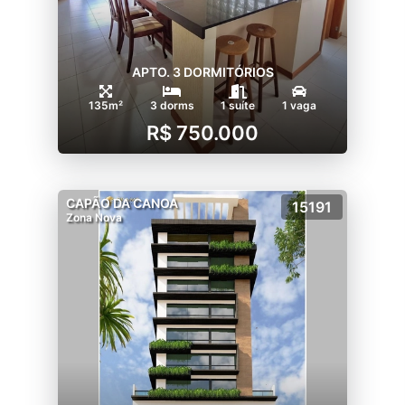
APTO. 3 DORMITÓRIOS
135m²
3 dorms
1 suíte
1 vaga
R$ 750.000
CAPÃO DA CANOA
15191
Zona Nova