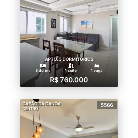
APTO. 3 DORMITÓRIOS
3 dorms
1 suíte
1 vaga
R$ 760.000
CAPÃO DA CANOA
5566
CENTRO