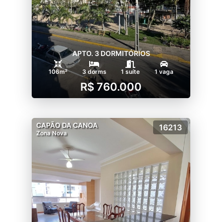
APTO. 3 DORMITÓRIOS
106m²
3 dorms
1 suíte
1 vaga
R$ 760.000
CAPÃO DA CANOA
16213
Zona Nova