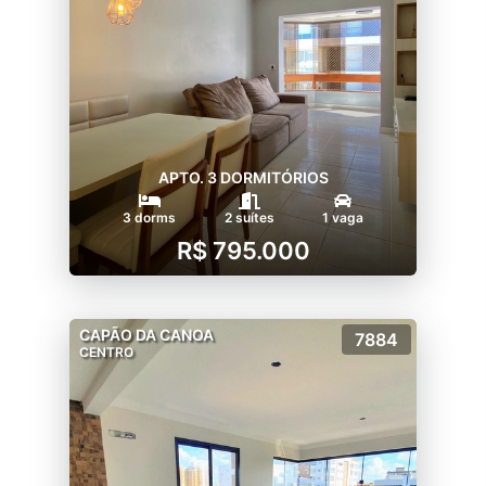
APTO. 3 DORMITÓRIOS
3 dorms
2 suítes
1 vaga
R$ 795.000
CAPÃO DA CANOA
7884
CENTRO