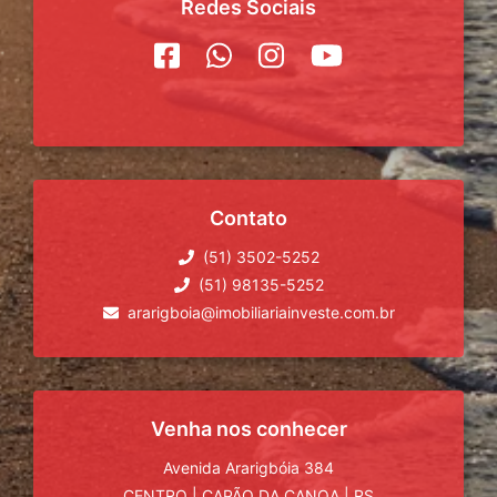
Redes Sociais
Contato
(51) 3502-5252
(51) 98135-5252
ararigboia@imobiliariainveste.com.br
Venha nos conhecer
Avenida Ararigbóia 384
CENTRO
|
CAPÃO DA CANOA
|
RS