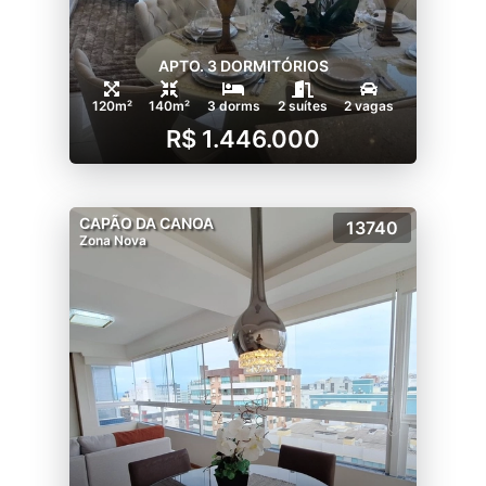
APTO. 3 DORMITÓRIOS
120m²
140m²
3 dorms
2 suítes
2 vagas
R$ 1.446.000
CAPÃO DA CANOA
13740
Zona Nova