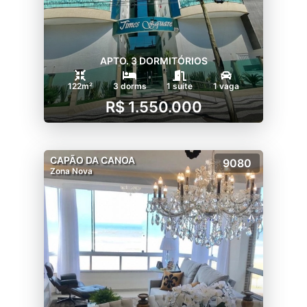
APTO. 3 DORMITÓRIOS
122m²
3 dorms
1 suíte
1 vaga
R$ 1.550.000
CAPÃO DA CANOA
9080
Zona Nova