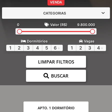
VENDA
CATEGORIAS
0
Valor (R$)
9.800.000
Dormitórios
Vagas
1
2
3
4
5
6
+
1
2
3
4
+
LIMPAR FILTROS
BUSCAR
APTO. 1 DORMITÓRIO