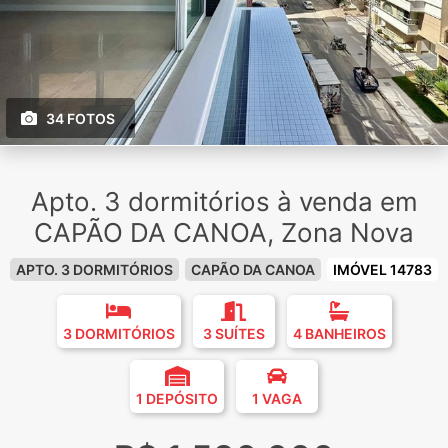
34 FOTOS
Apto. 3 dormitórios à venda em
CAPÃO DA CANOA, Zona Nova
APTO. 3 DORMITÓRIOS
CAPÃO DA CANOA
IMÓVEL 14783
3 DORMITÓRIOS
3 SUÍTES
4 BANHEIROS
1 DEPÓSITO
1 VAGA