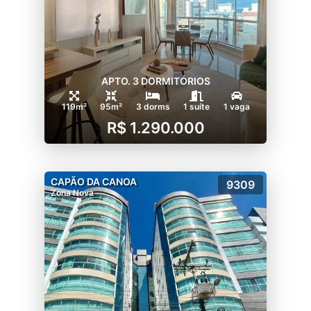
APTO. 3 DORMITÓRIOS
119m²
95m²
3 dorms
1 suíte
1 vaga
R$ 1.290.000
CAPÃO DA CANOA
9309
Zona Nova