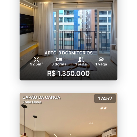
APTO. 3 DORMITÓRIOS
92.5m²
3 dorms
1 suíte
1 vaga
R$ 1.350.000
CAPÃO DA CANOA
17452
Zona Nova