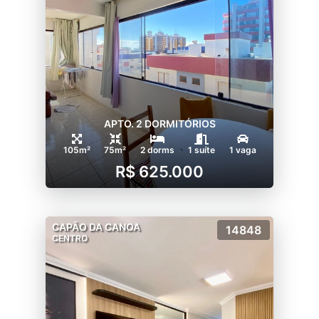
APTO. 2 DORMITÓRIOS
105m²
75m²
2 dorms
1 suíte
1 vaga
R$ 625.000
CAPÃO DA CANOA
14848
CENTRO