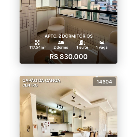
APTO. 2 DORMITÓRIOS
117.54m²
2 dorms
1 suíte
1 vaga
R$ 830.000
CAPÃO DA CANOA
14604
CENTRO