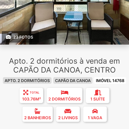
23 FOTOS
Apto. 2 dormitórios à venda em
CAPÃO DA CANOA, CENTRO
APTO. 2 DORMITÓRIOS
CAPÃO DA CANOA
IMÓVEL 14768
TOTAL
103.76M²
2 DORMITÓRIOS
1 SUÍTE
2 BANHEIROS
2 LIVINGS
1 VAGA