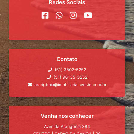
Redes Sociais
Contato
(51) 3502-5252
(51) 98135-5252
ararigboia@imobiliariainveste.com.br
Venha nos conhecer
Avenida Ararigbóia 384
CENTRO
|
CAPÃO DA CANOA
|
RS