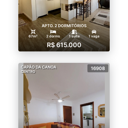
APTO. 2 DORMITÓRIOS
67m²
2 dorms
1 suíte
1 vaga
R$ 615.000
CAPÃO DA CANOA
16908
CENTRO