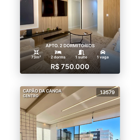
APTO. 2 DORMITÓRIOS
73m²
2 dorms
1 suíte
1 vaga
R$ 750.000
CAPÃO DA CANOA
13579
CENTRO