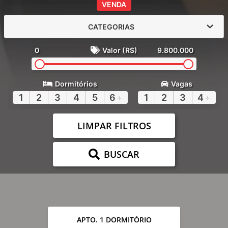
VENDA
CATEGORIAS
0
Valor (R$)
9.800.000
Dormitórios
Vagas
1
2
3
4
5
6
+
1
2
3
4
+
LIMPAR FILTROS
BUSCAR
APTO. 1 DORMITÓRIO