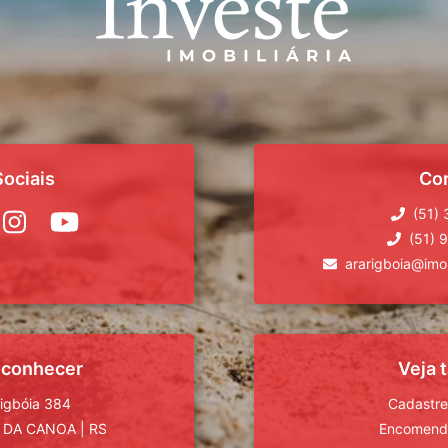
ociais
Co
(51)
(51) 
ararigboia@imob
 conhecer
Veja
rigbóia 384
Cadastre
 DA CANOA
|
RS
Encomende