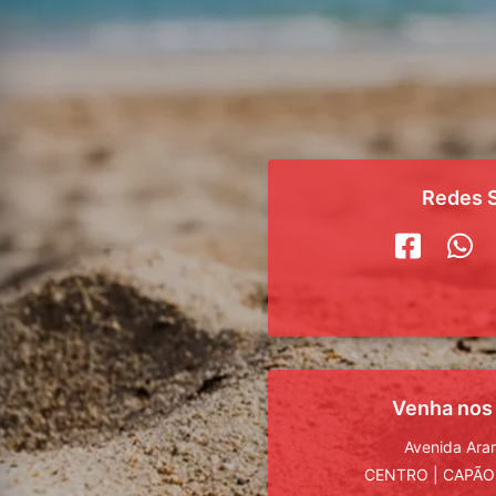
Redes S
Venha nos
Avenida Ara
CENTRO
|
CAPÃO