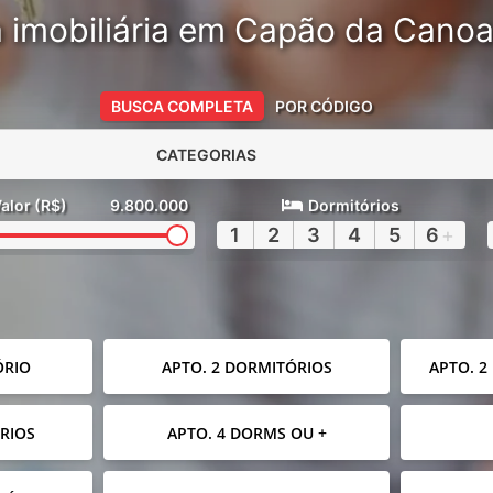
 imobiliária em Capão da Cano
BUSCA COMPLETA
POR CÓDIGO
CATEGORIAS
alor (R$)
9.800.000
Dormitórios
1
2
3
4
5
6
+
ÓRIO
APTO. 2 DORMITÓRIOS
APTO. 2
RIOS
APTO. 4 DORMS OU +