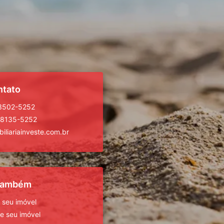
ntato
 3502-5252
98135-5252
iliariainveste.com.br
 também
 seu imóvel
 seu imóvel