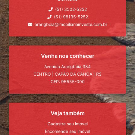
(51) 3502-5252
(51) 98135-5252
ararigboia@imobiliariainveste.com.br
Venha nos conhecer
Avenida Ararigbóia 384
CENTRO
|
CAPÃO DA CANOA
|
RS
CEP: 95555-000
Veja também
Cadastre seu imóvel
Encomende seu imóvel