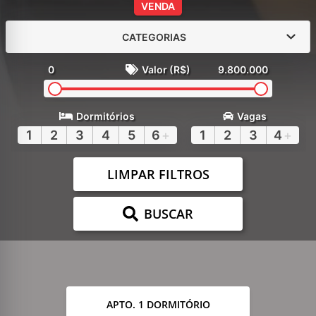
VENDA
CATEGORIAS
0
Valor (R$)
9.800.000
Dormitórios
Vagas
1
2
3
4
5
6
+
1
2
3
4
+
LIMPAR FILTROS
BUSCAR
APTO. 1 DORMITÓRIO