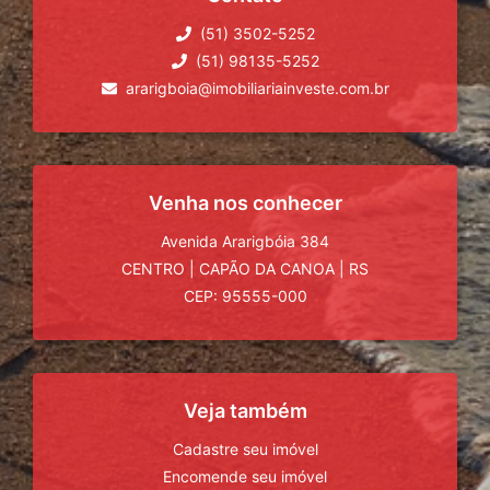
(51) 3502-5252
(51) 98135-5252
ararigboia@imobiliariainveste.com.br
Venha nos conhecer
Avenida Ararigbóia 384
CENTRO
|
CAPÃO DA CANOA
|
RS
CEP: 95555-000
Veja também
Cadastre seu imóvel
Encomende seu imóvel