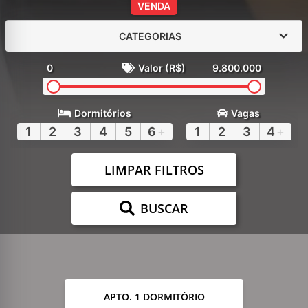
VENDA
CATEGORIAS
0
Valor (R$)
9.800.000
Dormitórios
Vagas
1
2
3
4
5
6
+
1
2
3
4
+
LIMPAR FILTROS
BUSCAR
APTO. 1 DORMITÓRIO