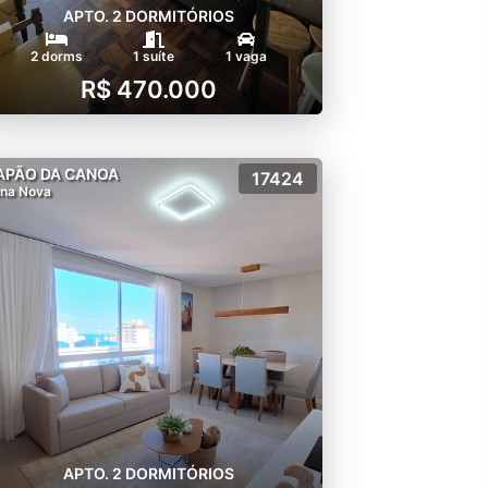
APTO. 2 DORMITÓRIOS
2 dorms
1 suíte
1 vaga
R$ 470.000
APÃO DA CANOA
17424
na Nova
APTO. 2 DORMITÓRIOS