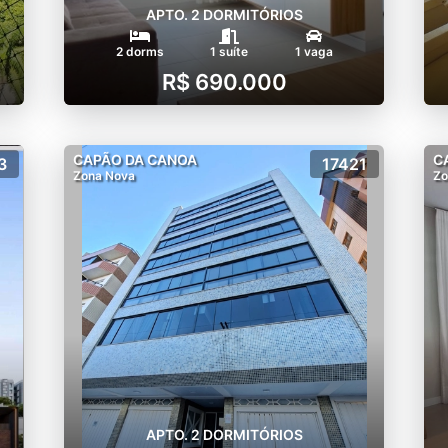
APTO. 2 DORMITÓRIOS
2 dorms
1 suíte
1 vaga
R$ 690.000
CAPÃO DA CANOA
C
3
17421
Zona Nova
Zo
APTO. 2 DORMITÓRIOS