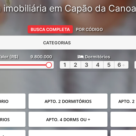
 imobiliária em Capão da Cano
BUSCA COMPLETA
POR CÓDIGO
CATEGORIAS
alor (R$)
9.800.000
Dormitórios
1
2
3
4
5
6
+
ÓRIO
APTO. 2 DORMITÓRIOS
APTO. 2
RIOS
APTO. 4 DORMS OU +