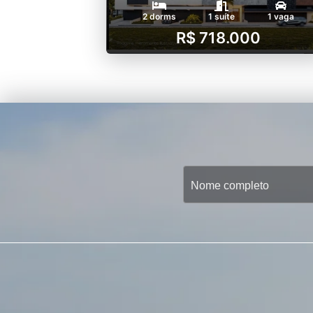
2 dorms
1 suíte
1 vaga
R$ 718.000