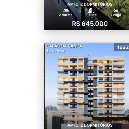
APTO. 2 DORMITÓRIOS
2 dorms
1 suíte
1 vaga
R$ 645.000
CAPÃO DA CANOA
1665
Zona Nova
APTO. 2 DORMITÓRIOS