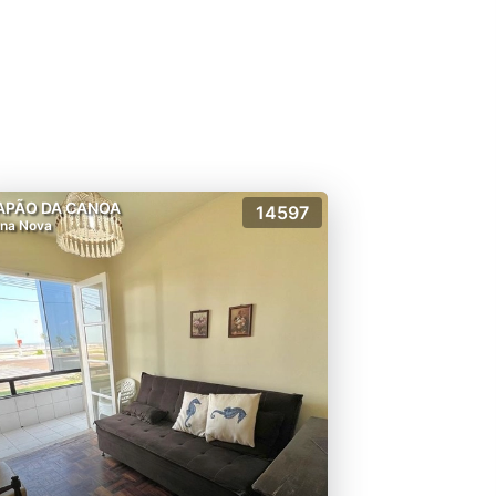
APÃO DA CANOA
14597
na Nova