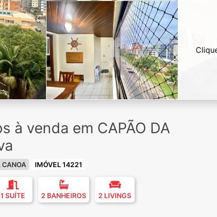
Cliqu
ios à venda em CAPÃO DA
va
A CANOA
IMÓVEL 14221
1 SUÍTE
2 BANHEIROS
2 LIVINGS