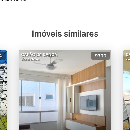
Imóveis similares
CAPÃO DA CANOA
C
4
9730
Zona Nova
Zo