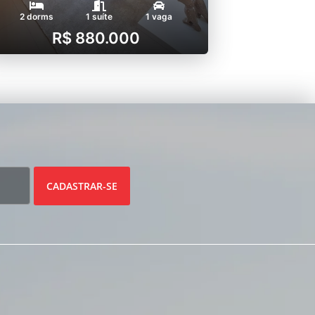
2 dorms
1 suíte
1 vaga
R$ 880.000
CADASTRAR-SE