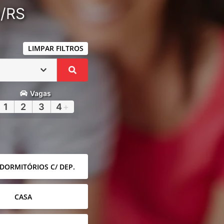
a/RS
LIMPAR FILTROS
Vagas
1
2
3
4
+
 DORMITÓRIOS C/ DEP.
CASA