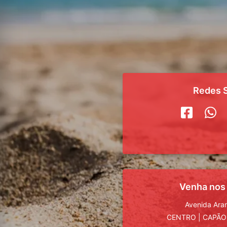
Redes S
Venha nos
Avenida Ara
CENTRO
|
CAPÃO