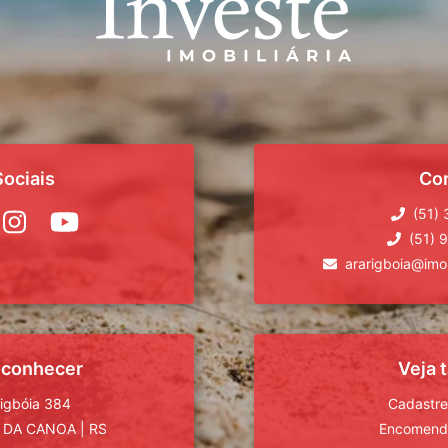
ociais
Co
(51)
(51) 
ararigboia@imob
 conhecer
Veja
rigbóia 384
Cadastre
 DA CANOA
|
RS
Encomende