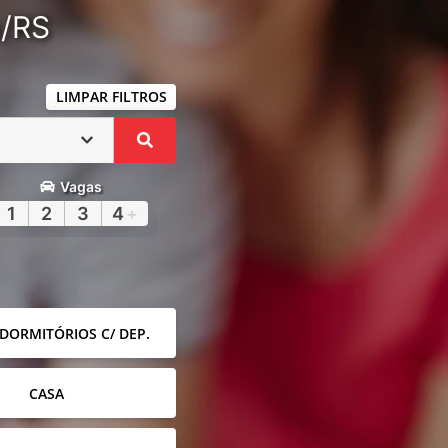
a/RS
LIMPAR FILTROS
Vagas
1
2
3
4
+
 DORMITÓRIOS C/ DEP.
CASA