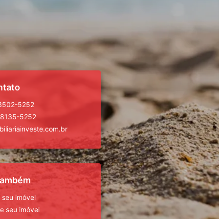
ntato
 3502-5252
98135-5252
iliariainveste.com.br
 também
 seu imóvel
 seu imóvel