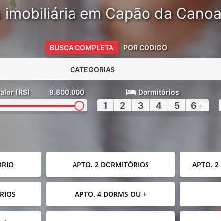
 imobiliária em Capão da Cano
BUSCA COMPLETA
POR CÓDIGO
CATEGORIAS
alor (R$)
9.800.000
Dormitórios
1
2
3
4
5
6
+
ÓRIO
APTO. 2 DORMITÓRIOS
APTO. 2
RIOS
APTO. 4 DORMS OU +