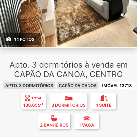
14 FOTOS
Apto. 3 dormitórios à venda em
CAPÃO DA CANOA, CENTRO
APTO. 3 DORMITÓRIOS
CAPÃO DA CANOA
IMÓVEL 13713
TOTAL
136.65M²
3 DORMITÓRIOS
1 SUÍTE
2 BANHEIROS
1 VAGA