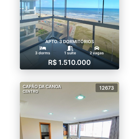
APTO. 3 DORMITÓRIOS
3 dorms
1 suíte
2 vagas
R$ 1.510.000
CAPÃO DA CANOA
12673
CENTRO