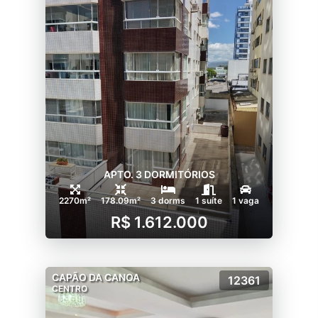
APTO. 3 DORMITÓRIOS
2270m²
178.09m²
3 dorms
1 suíte
1 vaga
R$ 1.612.000
CAPÃO DA CANOA
12361
CENTRO