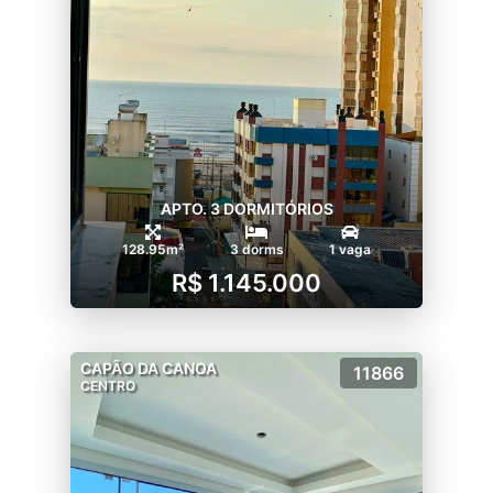
APTO. 3 DORMITÓRIOS
128.95m²
3 dorms
1 vaga
R$ 1.145.000
CAPÃO DA CANOA
11866
CENTRO