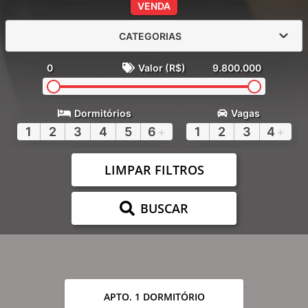
VENDA
CATEGORIAS
0
Valor (R$)
9.800.000
Dormitórios
Vagas
1
2
3
4
5
6
+
1
2
3
4
+
LIMPAR FILTROS
BUSCAR
APTO. 1 DORMITÓRIO