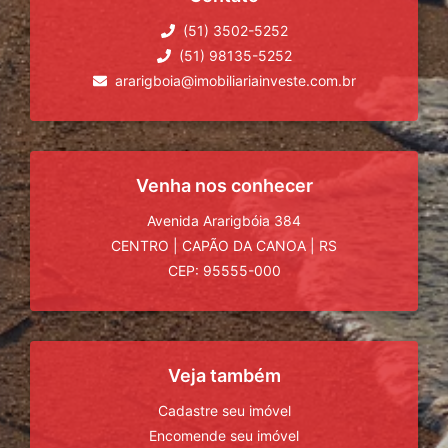
(51) 3502-5252
(51) 98135-5252
ararigboia@imobiliariainveste.com.br
Venha nos conhecer
Avenida Ararigbóia 384
CENTRO
|
CAPÃO DA CANOA
|
RS
CEP: 95555-000
Veja também
Cadastre seu imóvel
Encomende seu imóvel