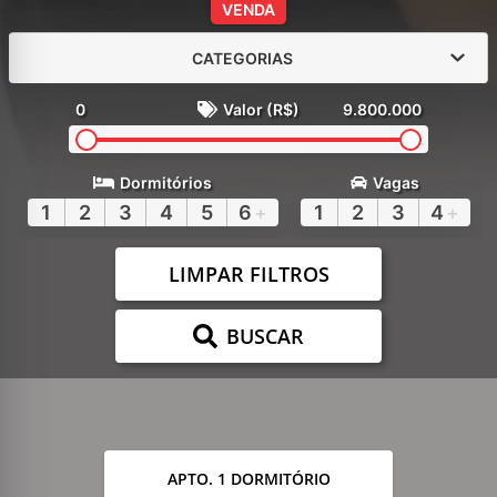
VENDA
CATEGORIAS
0
Valor (R$)
9.800.000
Dormitórios
Vagas
1
2
3
4
5
6
+
1
2
3
4
+
LIMPAR FILTROS
BUSCAR
APTO. 1 DORMITÓRIO