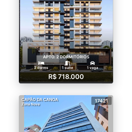
APTO. 2 DORMITÓRIOS
2 dorms
1 suíte
1 vaga
R$ 718.000
CAPÃO DA CANOA
17421
Zona Nova