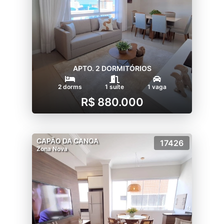
APTO. 2 DORMITÓRIOS
2 dorms
1 suíte
1 vaga
R$ 880.000
CAPÃO DA CANOA
17426
Zona Nova