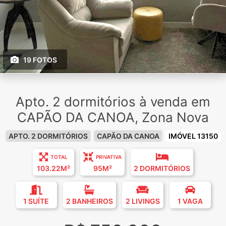
19 FOTOS
Apto. 2 dormitórios à venda em
CAPÃO DA CANOA, Zona Nova
APTO. 2 DORMITÓRIOS
CAPÃO DA CANOA
IMÓVEL 13150
TOTAL
PRIVATIVA
103.22M²
95M²
2 DORMITÓRIOS
1 SUÍTE
2 BANHEIROS
2 LIVINGS
1 VAGA