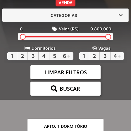
VENDA
CATEGORIAS
0
Valor (R$)
9.800.000
Dormitórios
Vagas
1
2
3
4
5
6
+
1
2
3
4
+
LIMPAR FILTROS
BUSCAR
APTO. 1 DORMITÓRIO