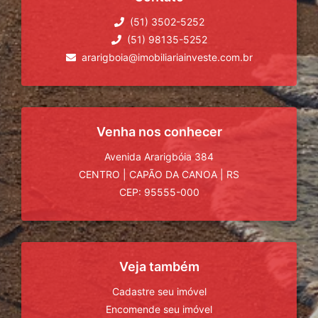
(51) 3502-5252
(51) 98135-5252
ararigboia@imobiliariainveste.com.br
Venha nos conhecer
Avenida Ararigbóia 384
CENTRO
|
CAPÃO DA CANOA
|
RS
CEP: 95555-000
Veja também
Cadastre seu imóvel
Encomende seu imóvel