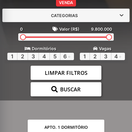
VENDA
CATEGORIAS
0
Valor (R$)
9.800.000
Dormitórios
Vagas
1
2
3
4
5
6
+
1
2
3
4
+
LIMPAR FILTROS
BUSCAR
APTO. 1 DORMITÓRIO