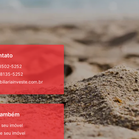
ntato
 3502-5252
98135-5252
iliariainveste.com.br
 também
 seu imóvel
 seu imóvel