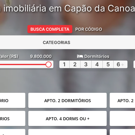
 imobiliária em Capão da Cano
BUSCA COMPLETA
POR CÓDIGO
CATEGORIAS
alor (R$)
9.800.000
Dormitórios
1
2
3
4
5
6
+
ÓRIO
APTO. 2 DORMITÓRIOS
APTO. 2
RIOS
APTO. 4 DORMS OU +