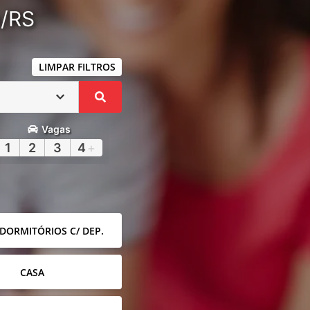
a/RS
LIMPAR FILTROS
Vagas
1
2
3
4
+
 DORMITÓRIOS C/ DEP.
CASA