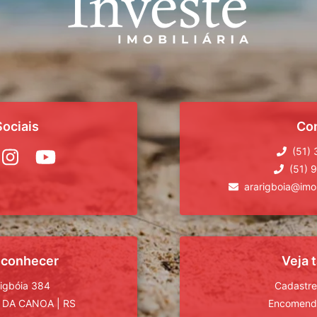
ociais
Co
(51)
(51) 
ararigboia@imob
 conhecer
Veja
rigbóia 384
Cadastre
 DA CANOA
|
RS
Encomende