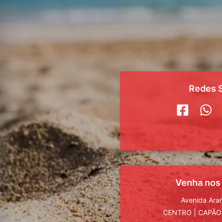
Redes S
Venha nos
Avenida Ara
CENTRO
|
CAPÃO