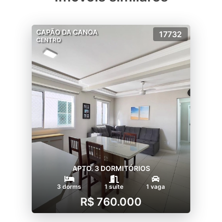
CAPÃO DA CANOA
17732
CENTRO
APTO. 3 DORMITÓRIOS
3 dorms
1 suíte
1 vaga
R$ 760.000