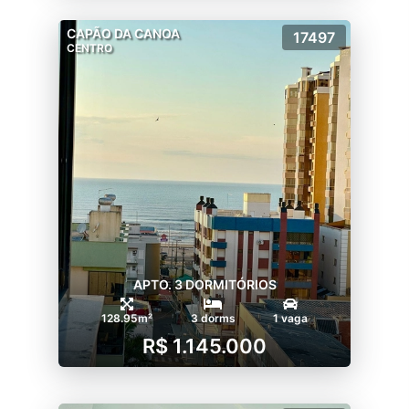
CAPÃO DA CANOA
17497
CENTRO
APTO. 3 DORMITÓRIOS
128.95m²
3 dorms
1 vaga
R$ 1.145.000