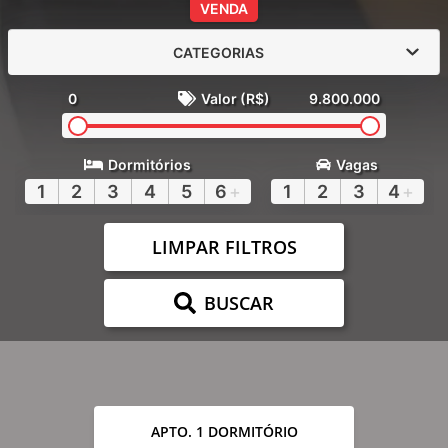
VENDA
CATEGORIAS
0
Valor (R$)
9.800.000
Dormitórios
Vagas
1
2
3
4
5
6
+
1
2
3
4
+
LIMPAR FILTROS
BUSCAR
APTO. 1 DORMITÓRIO