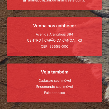
ararigboia@imobiliariainveste.com.br
Venha nos conhecer
Avenida Ararigbóia 384
CENTRO
|
CAPÃO DA CANOA
|
RS
CEP: 95555-000
Veja também
Cadastre seu imóvel
Encomende seu imóvel
Fale conosco