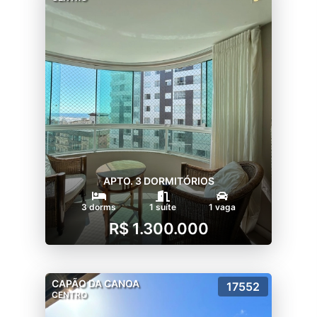
APTO. 3 DORMITÓRIOS
3 dorms
1 suíte
1 vaga
R$ 1.300.000
CAPÃO DA CANOA
17552
CENTRO