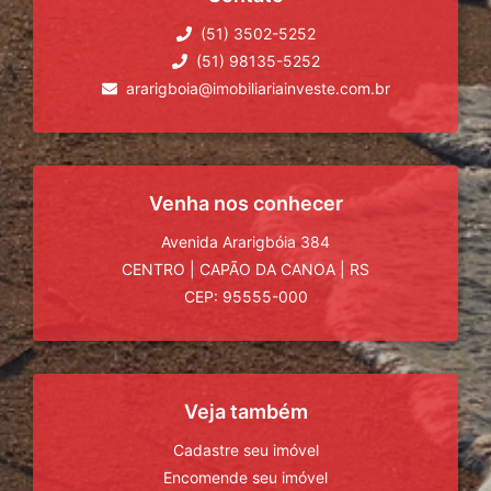
(51) 3502-5252
(51) 98135-5252
ararigboia@imobiliariainveste.com.br
Venha nos conhecer
Avenida Ararigbóia 384
CENTRO
|
CAPÃO DA CANOA
|
RS
CEP: 95555-000
Veja também
Cadastre seu imóvel
Encomende seu imóvel