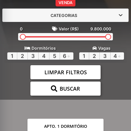
VENDA
CATEGORIAS
0
Valor (R$)
9.800.000
Dormitórios
Vagas
1
2
3
4
5
6
+
1
2
3
4
+
LIMPAR FILTROS
BUSCAR
APTO. 1 DORMITÓRIO