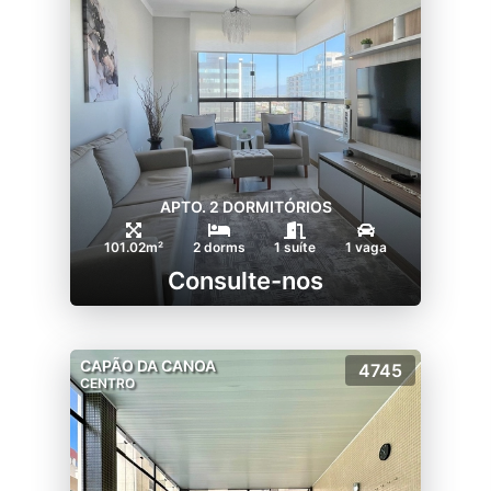
APTO. 2 DORMITÓRIOS
101.02m²
2 dorms
1 suíte
1 vaga
Consulte-nos
CAPÃO DA CANOA
4745
CENTRO