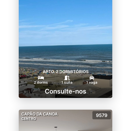
APTO. 2 DORMITÓRIOS
2 dorms
1 suíte
1 vaga
Consulte-nos
CAPÃO DA CANOA
9579
CENTRO