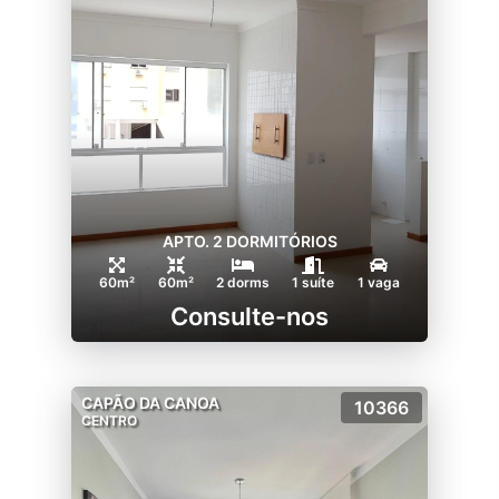
APTO. 2 DORMITÓRIOS
60m²
60m²
2 dorms
1 suíte
1 vaga
Consulte-nos
CAPÃO DA CANOA
10366
CENTRO