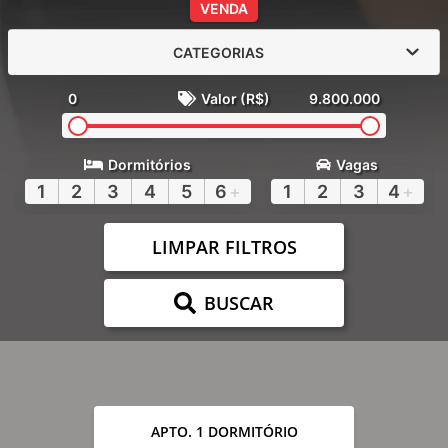
VENDA
CATEGORIAS
0
Valor (R$)
9.800.000
Dormitórios
Vagas
1
2
3
4
5
6
+
1
2
3
4
+
LIMPAR FILTROS
BUSCAR
APTO. 1 DORMITÓRIO