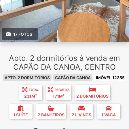
17 FOTOS
Apto. 2 dormitórios à venda em
CAPÃO DA CANOA, CENTRO
APTO. 2 DORMITÓRIOS
CAPÃO DA CANOA
IMÓVEL 12355
TOTAL
PRIVATIVA
231M²
171M²
2 DORMITÓRIOS
1 SUÍTE
2 BANHEIROS
2 LIVINGS
1 VAGA