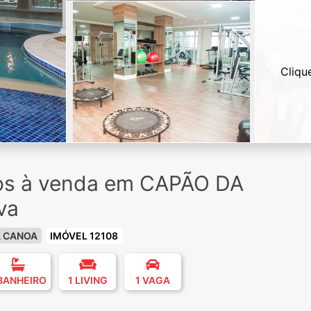
Cliqu
ios à venda em CAPÃO DA
va
A CANOA
IMÓVEL 12108
 BANHEIRO
1 LIVING
1 VAGA