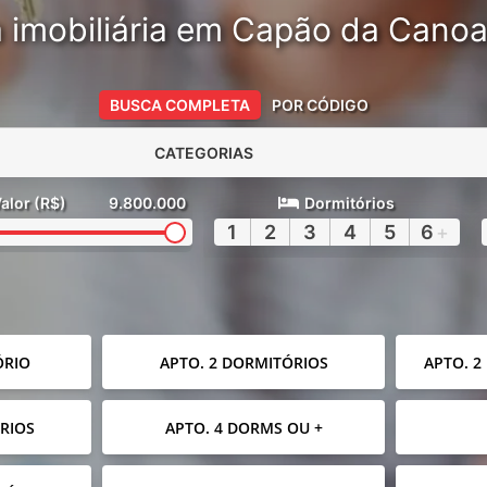
 imobiliária em Capão da Cano
BUSCA COMPLETA
POR CÓDIGO
CATEGORIAS
alor (R$)
9.800.000
Dormitórios
1
2
3
4
5
6
+
ÓRIO
APTO. 2 DORMITÓRIOS
APTO. 2
RIOS
APTO. 4 DORMS OU +