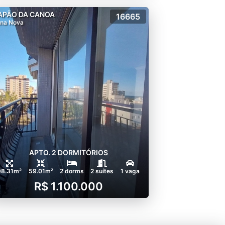
APÃO DA CANOA
16665
na Nova
APTO. 2 DORMITÓRIOS
98.31m²
59.01m²
2 dorms
2 suítes
1 vaga
R$ 1.100.000