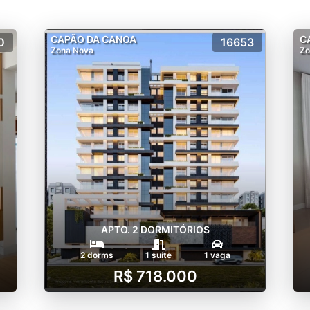
CAPÃO DA CANOA
C
0
16653
Zona Nova
Zo
APTO. 2 DORMITÓRIOS
2 dorms
1 suíte
1 vaga
R$ 718.000