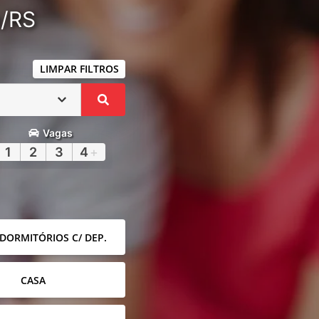
a/RS
LIMPAR FILTROS
Vagas
1
2
3
4
+
 DORMITÓRIOS C/ DEP.
CASA