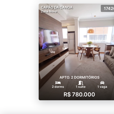
CAPÃO DA CANOA
1742
Zona Nova
APTO. 2 DORMITÓRIOS
2 dorms
1 suíte
1 vaga
R$ 780.000