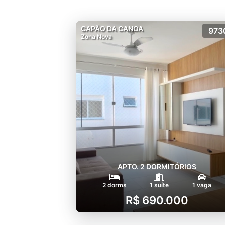
CAPÃO DA CANOA
973
Zona Nova
APTO. 2 DORMITÓRIOS
2 dorms
1 suíte
1 vaga
R$ 690.000