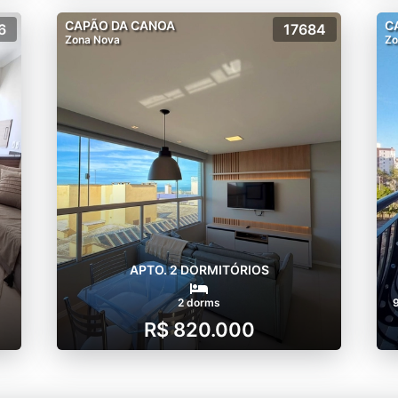
CAPÃO DA CANOA
C
6
17684
Zona Nova
Zo
APTO. 2 DORMITÓRIOS
2 dorms
R$ 820.000