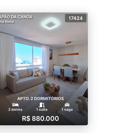
APÃO DA CANOA
17424
na Nova
APTO. 2 DORMITÓRIOS
2 dorms
1 suíte
1 vaga
R$ 880.000