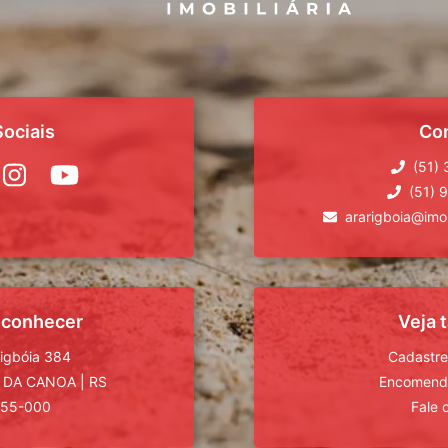
ociais
Co
(51)
(51) 
ararigboia@imob
 conhecer
Veja
rigbóia 384
Cadastre
 DA CANOA
|
RS
Encomende
555-000
Fale 