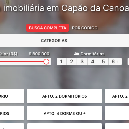
 imobiliária em Capão da Cano
BUSCA COMPLETA
POR CÓDIGO
CATEGORIAS
alor (R$)
9.800.000
Dormitórios
1
2
3
4
5
6
+
ÓRIO
APTO. 2 DORMITÓRIOS
APTO. 2
RIOS
APTO. 4 DORMS OU +