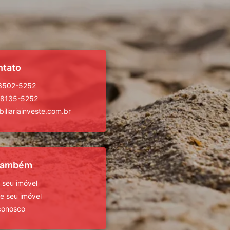
ntato
 3502-5252
98135-5252
iliariainveste.com.br
 também
 seu imóvel
 seu imóvel
conosco