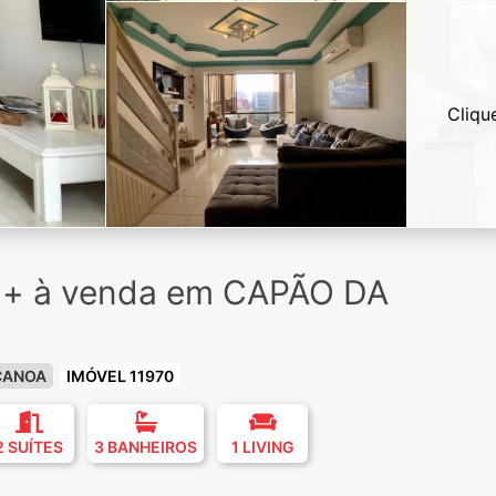
Cliqu
u + à venda em CAPÃO DA
CANOA
IMÓVEL 11970
2 SUÍTES
3 BANHEIROS
1 LIVING