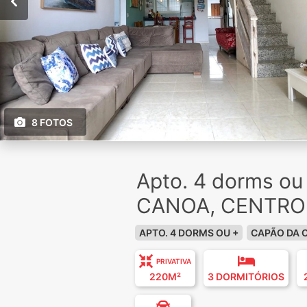
8 FOTOS
Apto. 4 dorms o
CANOA, CENTRO
APTO. 4 DORMS OU +
CAPÃO DA 
PRIVATIVA
220M²
3 DORMITÓRIOS