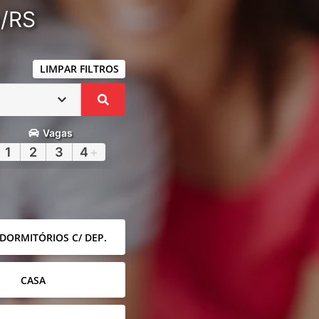
a/RS
LIMPAR FILTROS
Vagas
1
2
3
4
+
 DORMITÓRIOS C/ DEP.
CASA