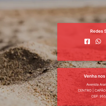
Redes S
Venha nos
Avenida Ara
CENTRO
|
CAPÃO
CEP: 95