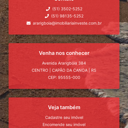
(51) 3502-5252
(51) 98135-5252
ararigboia@imobiliariainveste.com.br
Venha nos conhecer
Avenida Ararigbóia 384
CENTRO
|
CAPÃO DA CANOA
|
RS
CEP: 95555-000
Veja também
Cadastre seu imóvel
Encomende seu imóvel