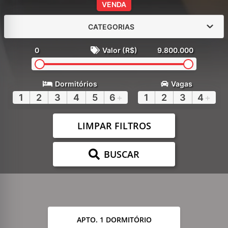
VENDA
CATEGORIAS
0
Valor (R$)
9.800.000
Dormitórios
Vagas
1
2
3
4
5
6
+
1
2
3
4
+
LIMPAR FILTROS
BUSCAR
APTO. 1 DORMITÓRIO