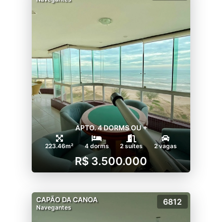
APTO. 4 DORMS OU +
223.46m²
4 dorms
2 suítes
2 vagas
R$ 3.500.000
CAPÃO DA CANOA
6812
Navegantes