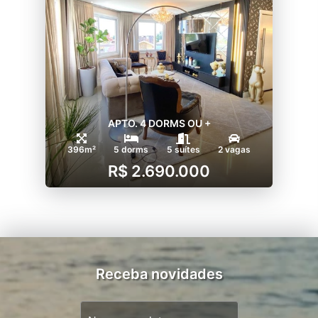
APTO. 4 DORMS OU +
396m²
5 dorms
5 suítes
2 vagas
R$ 2.690.000
Receba novidades