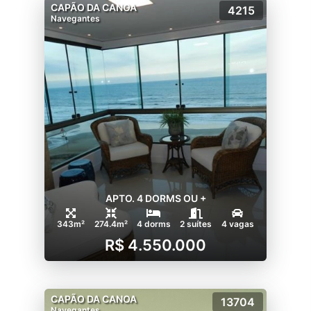
CAPÃO DA CANOA
4215
Navegantes
APTO. 4 DORMS OU +
343m²
274.4m²
4 dorms
2 suítes
4 vagas
R$ 4.550.000
CAPÃO DA CANOA
13704
Navegantes