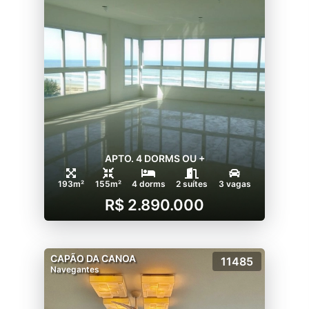
APTO. 4 DORMS OU +
193m²
155m²
4 dorms
2 suítes
3 vagas
R$ 2.890.000
CAPÃO DA CANOA
11485
Navegantes