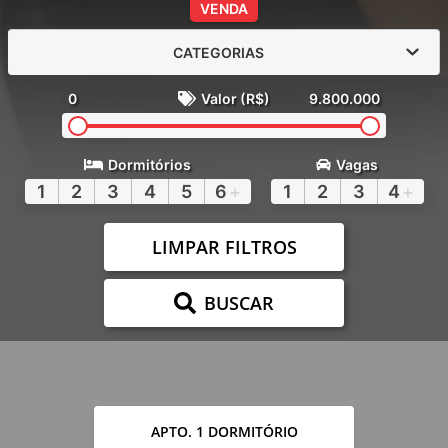
VENDA
CATEGORIAS
0
Valor (R$)
9.800.000
Dormitórios
Vagas
1
2
3
4
5
6
+
1
2
3
4
+
LIMPAR FILTROS
BUSCAR
APTO. 1 DORMITÓRIO