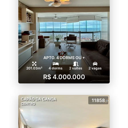
APTO. 4 DORMS OU +
201.03m²
4 dorms
2 suítes
2 vagas
R$ 4.000.000
CAPÃO DA CANOA
11858
CENTRO