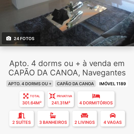
24 FOTOS
Apto. 4 dorms ou + à venda em
CAPÃO DA CANOA, Navegantes
APTO. 4 DORMS OU +
CAPÃO DA CANOA
IMÓVEL 1189
TOTAL
PRIVATIVA
301.64M²
241.31M²
4 DORMITÓRIOS
2 SUÍTES
3 BANHEIROS
2 LIVINGS
4 VAGAS