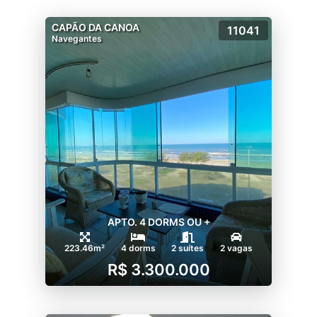
CAPÃO DA CANOA
11041
Navegantes
APTO. 4 DORMS OU +
223.46m²
4 dorms
2 suítes
2 vagas
R$ 3.300.000