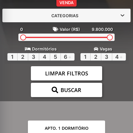
VENDA
CATEGORIAS
0
Valor (R$)
9.800.000
Dormitórios
Vagas
1
2
3
4
5
6
+
1
2
3
4
+
LIMPAR FILTROS
BUSCAR
APTO. 1 DORMITÓRIO