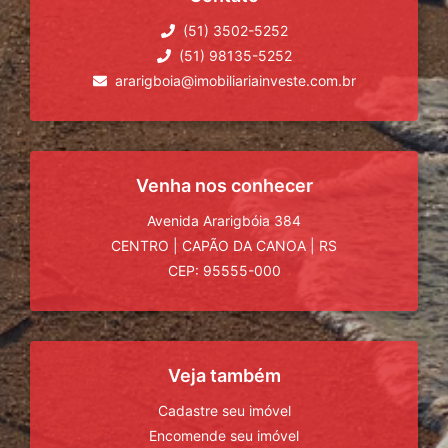
(51) 3502-5252
(51) 98135-5252
ararigboia@imobiliariainveste.com.br
Venha nos conhecer
Avenida Ararigbóia 384
CENTRO
|
CAPÃO DA CANOA
|
RS
CEP: 95555-000
Veja também
Cadastre seu imóvel
Encomende seu imóvel