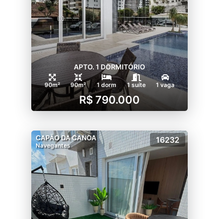
APTO. 1 DORMITÓRIO
90m²
90m²
1 dorm
1 suíte
1 vaga
R$ 790.000
CAPÃO DA CANOA
16232
Navegantes