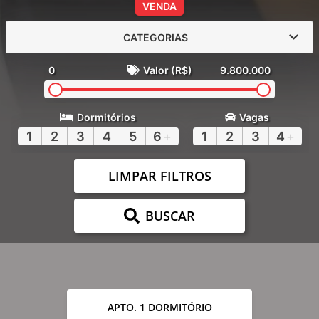
VENDA
CATEGORIAS
0
Valor (R$)
9.800.000
Dormitórios
Vagas
1
2
3
4
5
6
+
1
2
3
4
+
LIMPAR FILTROS
BUSCAR
APTO. 1 DORMITÓRIO