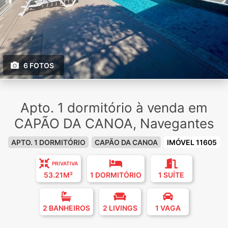
6 FOTOS
Apto. 1 dormitório à venda em
CAPÃO DA CANOA, Navegantes
APTO. 1 DORMITÓRIO
CAPÃO DA CANOA
IMÓVEL 11605
PRIVATIVA
53.21M²
1 DORMITÓRIO
1 SUÍTE
2 BANHEIROS
2 LIVINGS
1 VAGA