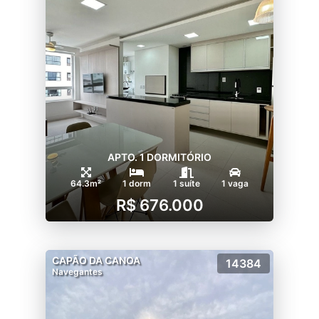
APTO. 1 DORMITÓRIO
64.3m²
1 dorm
1 suíte
1 vaga
R$ 676.000
CAPÃO DA CANOA
14384
Navegantes